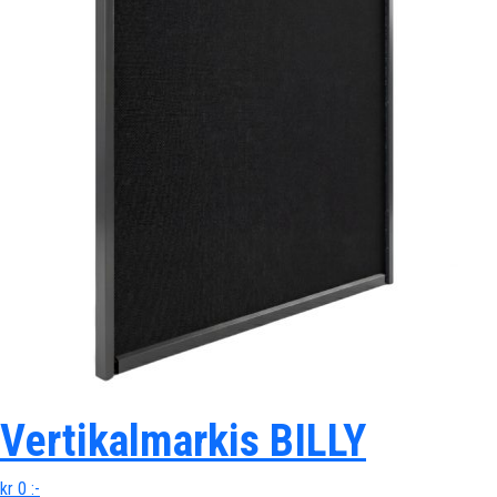
Vertikalmarkis BILLY
kr
0
:-