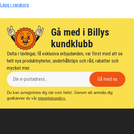
Lägg i varukorg
Den
här
produkten
Gå med i Billys
har
flera
kundklubb
varianter.
Delta i tävlingar, få exklusiva erbjudanden, var först med att se
De
helt nya produktnyheter, underhållstips och råd, rabatter och
olika
mycket mer.
alternativen
kan
väljas
på
Du kan avregistrera dig när som helst. Genom att anmäla dig
produktsidan
godkänner du vår
integritetspolicy.