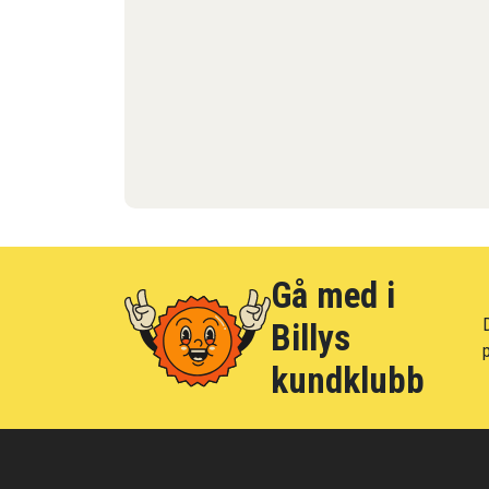
Gå med i
D
Billys
p
kundklubb