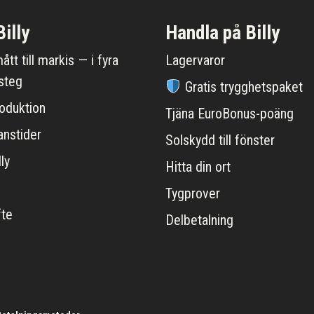
illy
Handla på Billy
ått till markis — i fyra
Lagervaror
steg
Gratis trygghetspaket
oduktion
Tjäna EuroBonus-poäng
anstider
Solskydd till fönster
ly
Hitta din ort
Tygprover
fte
Delbetalning