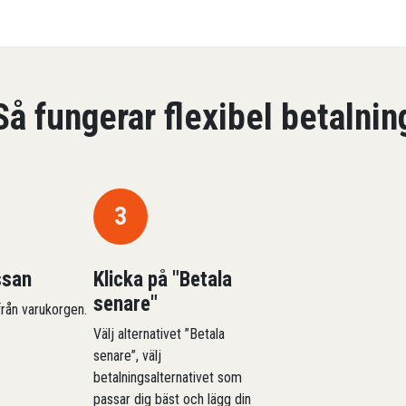
Så fungerar flexibel betalnin
3
ssan
Klicka på "Betala
senare"
 från varukorgen.
Välj alternativet ”Betala
senare”, välj
betalningsalternativet som
passar dig bäst och lägg din