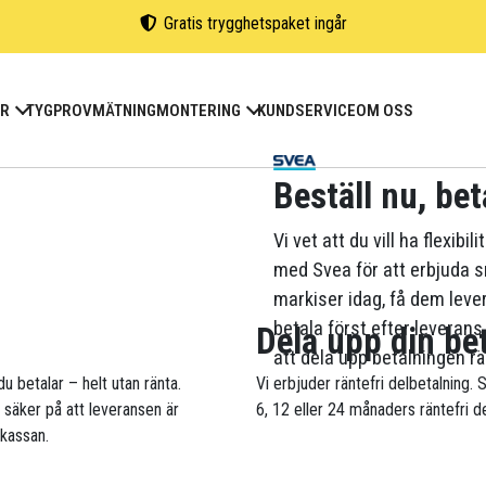
Gratis trygghetspaket ingår
ER
TYGPROV
MÄTNING
MONTERING
KUNDSERVICE
OM OSS
Beställ nu, bet
Vi vet att du vill ha flexibi
med Svea för att erbjuda sm
markiser idag, få dem lev
betala först efter leverans
Dela upp din be
att dela upp betalningen rän
du betalar – helt utan ränta.
Vi erbjuder räntefri delbetalning. 
a säker på att leveransen är
6, 12 eller 24 månaders räntefri de
 kassan.