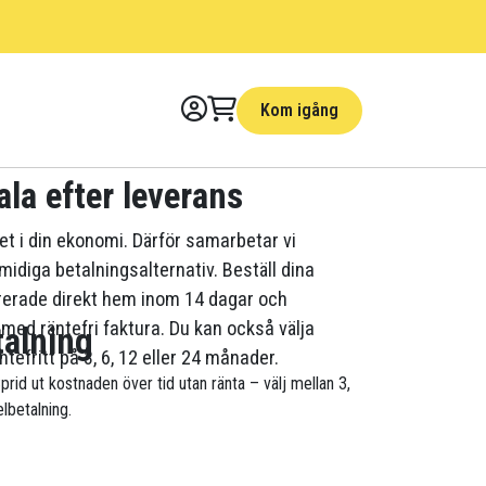
Kom igång
ala efter leverans
litet i din ekonomi. Därför samarbetar vi
idiga betalningsalternativ. Beställ dina
ererade direkt hem inom 14 dagar och
 med räntefri faktura. Du kan också välja
talning
tefritt på 3, 6, 12 eller 24 månader.
Sprid ut kostnaden över tid utan ränta – välj mellan 3,
lbetalning.