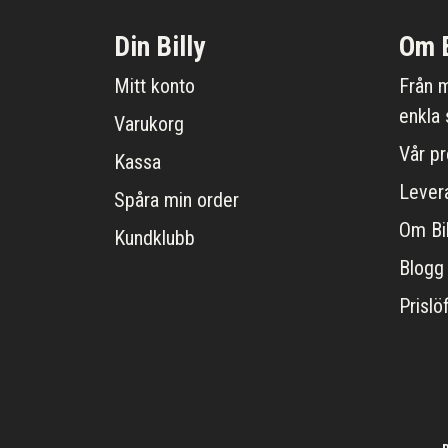
Din Billy
Om B
Mitt konto
Från m
enkla 
Varukorg
Vår pr
Kassa
Lever
Spåra min order
Om Bil
Kundklubb
Blogg
Prislö