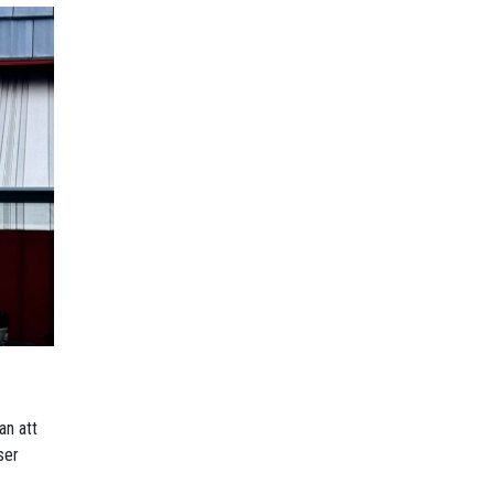
an att
ser