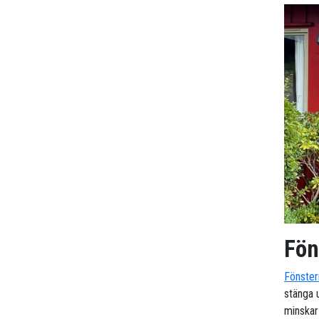
Fön
Fönster
stänga u
minskar 