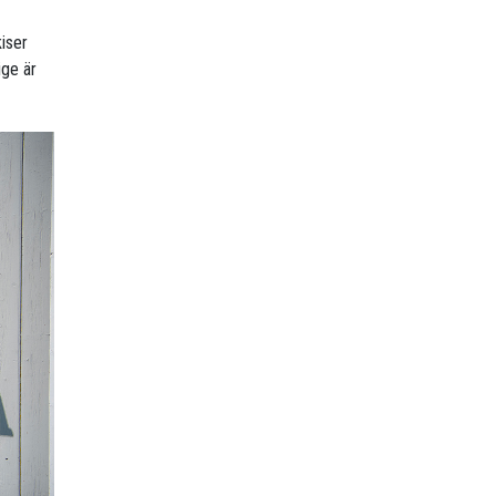
iser
ige är