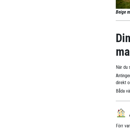
Beige m
Din
mar
När du s
Antinge
direkt 
Båda väg
Förr va