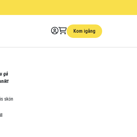
Kom igång
du gå
unikt
kis skön
ll