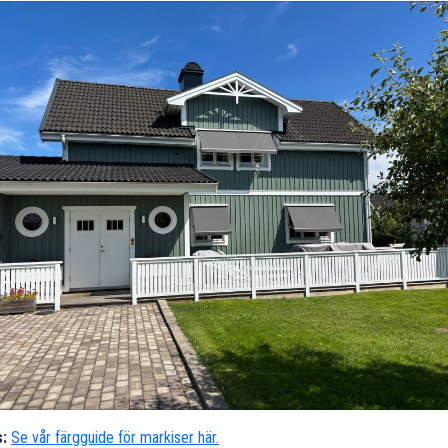
:
Se vår färgguide för markiser här.