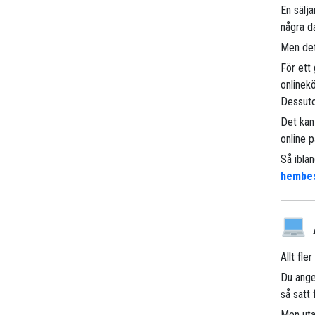
En sälj
några d
Men det
För ett
onlinek
Dessuto
Det kan
online p
Så ibla
hembe
Allt fle
Du ange
så sätt
Men uta