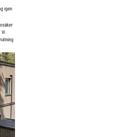
ng igen
r osäker
 Vi
mätning