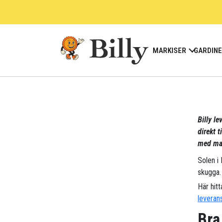
Skip
to
content
MARKISER
GARDIN
Billy le
direkt t
med mar
Solen i 
skugga.
Här hitt
leveran
Bra