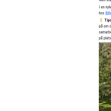
I en nyl
hos
Bill
Tip
på om du
samarbe
på plat