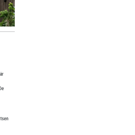
är
 De
atsen