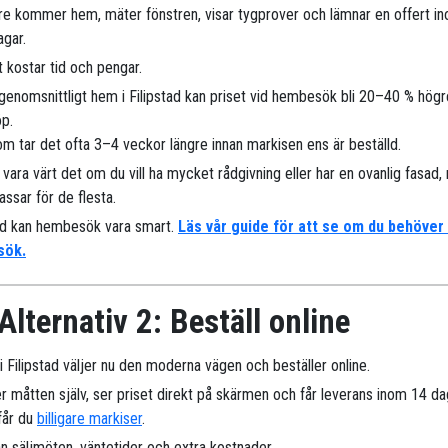
are kommer hem, mäter fönstren, visar tygprover och lämnar en offert i
agar.
 kostar tid och pengar.
 genomsnittligt hem i Filipstad kan priset vid hembesök bli 20–40 % högr
öp.
m tar det ofta 3–4 veckor längre innan markisen ens är beställd.
 vara värt det om du vill ha mycket rådgivning eller har en ovanlig fasad
assar för de flesta.
nd kan hembesök vara smart.
Läs vår guide för att se om du behöver
sök.
Alternativ 2: Beställ online
r i Filipstad väljer nu den moderna vägen och beställer online.
r måtten själv, ser priset direkt på skärmen och får leverans inom 14 da
 får du
billigare markiser
.
n säljmöten, väntetider och extra kostnader.