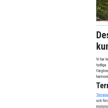
De
kun
Vi har l
tydliga.
Färgtren
harmoni
Ter
Terrass
och för
motoris