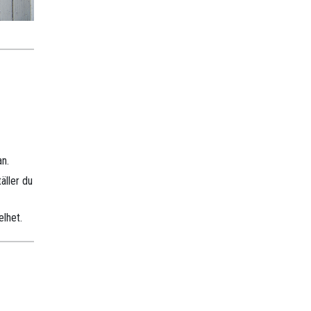
an.
äller du
elhet.