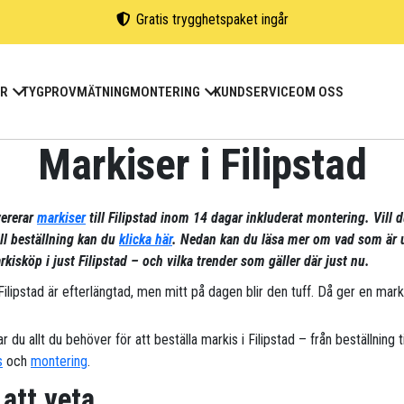
Gratis trygghetspaket ingår
ER
TYGPROV
MÄTNING
MONTERING
KUNDSERVICE
OM OSS
Markiser i Filipstad
vererar
markiser
till Filipstad inom 14 dagar inkluderat montering. Vill 
ill beställning kan du
klicka här
. Nedan kan du läsa mer om vad som är 
kisköp i just Filipstad – och vilka trender som gäller där just nu.
Filipstad är efterlängtad, men mitt på dagen blir den tuff. Då ger en mar
ar du allt du behöver för att beställa markis i Filipstad – från beställning ti
s
och
montering
.
 att veta