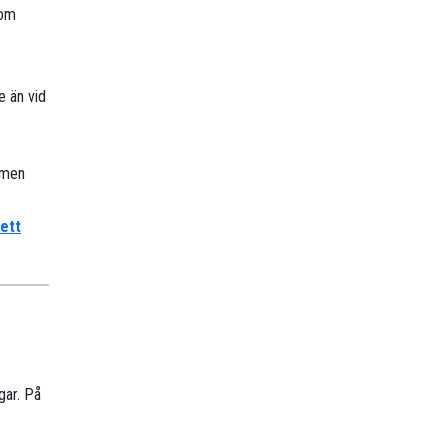
nom
e än vid
, men
 ett
gar. På