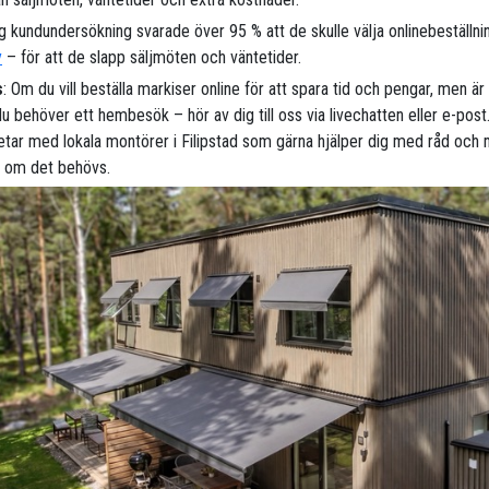
ig kundundersökning svarade över 95 % att de skulle välja onlinebeställni
y
– för att de slapp säljmöten och väntetider.
s
: Om du vill beställa markiser online för att spara tid och pengar, men ä
 behöver ett hembesök – hör av dig till oss via livechatten eller e-post.
tar med lokala montörer i Filipstad som gärna hjälper dig med råd och 
s om det behövs.