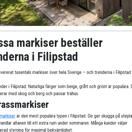
ssa markiser beställer
derna i Filipstad
evererat tusentals markiser över hela Sverige – och trenderna i Filipstad 
der i Filipstad: Naturliga färger som beige, grått och grönt är populära.
erar med skog och berg och passar trähus.
rassmarkiser
markiser
är den mest populära typen i Filipstad. De ger skugga på utepl
vandlar altanen till ett extra rum under sommaren. Många kunder väljer
erad styrning för maximal bekvämlighet.