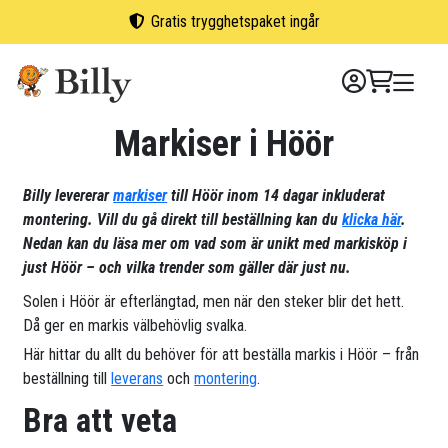
Skip
Gratis trygghetspaket ingår
to
content
Markiser i Höör
Billy levererar
markiser
till Höör inom 14 dagar inkluderat
montering. Vill du gå direkt till beställning kan du
klicka här
.
Nedan kan du läsa mer om vad som är unikt med markisköp i
just Höör – och vilka trender som gäller där just nu.
Solen i Höör är efterlängtad, men när den steker blir det hett.
Då ger en markis välbehövlig svalka.
Här hittar du allt du behöver för att beställa markis i Höör – från
beställning till
leverans
och
montering
.
Bra att veta