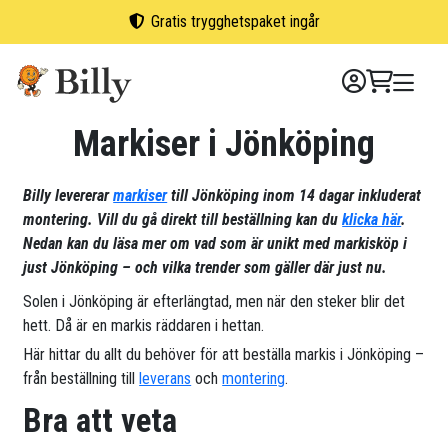
Skip
Gratis trygghetspaket ingår
to
content
Markiser i Jönköping
Billy levererar
markiser
till Jönköping inom 14 dagar inkluderat
montering. Vill du gå direkt till beställning kan du
klicka här
.
Nedan kan du läsa mer om vad som är unikt med markisköp i
just Jönköping – och vilka trender som gäller där just nu.
Solen i Jönköping är efterlängtad, men när den steker blir det
hett. Då är en markis räddaren i hettan.
Här hittar du allt du behöver för att beställa markis i Jönköping –
från beställning till
leverans
och
montering
.
Bra att veta