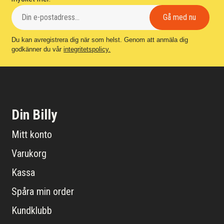
Du kan avregistrera dig när som helst. Genom att anmäla dig
godkänner du vår
integritetspolicy.
Din Billy
Mitt konto
Varukorg
Kassa
Spåra min order
Kundklubb