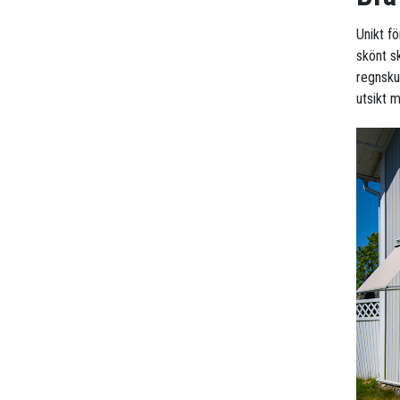
Unikt f
skönt s
regnsku
utsikt 