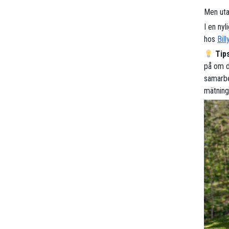
Men uta
I en nyl
hos
Bill
Tip
på om du
samarbe
mätning