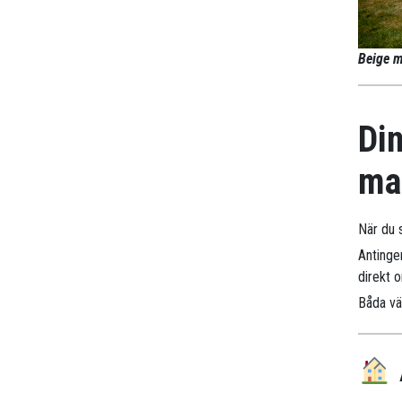
Beige m
Din
ma
När du 
Antinge
direkt 
Båda väg