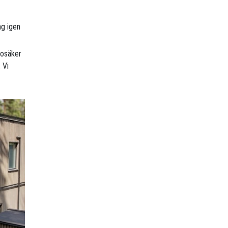
ng igen
r osäker
 Vi