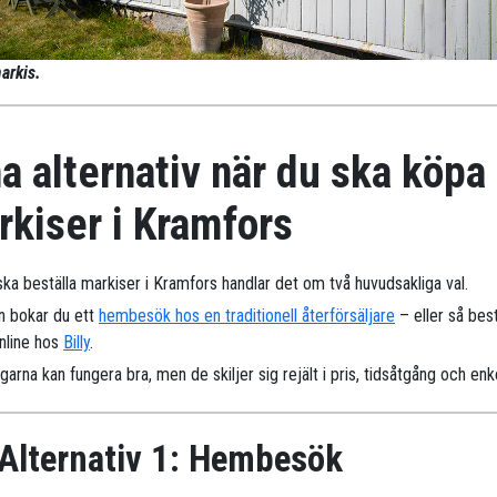
arkis.
a alternativ när du ska köpa
rkiser i Kramfors
ska beställa markiser i Kramfors handlar det om två huvudsakliga val.
n bokar du ett
hembesök hos en traditionell återförsäljare
– eller så best
online hos
Billy
.
arna kan fungera bra, men de skiljer sig rejält i pris, tidsåtgång och enk
Alternativ 1: Hembesök