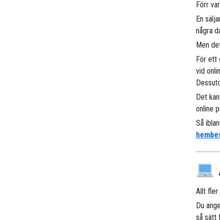
Förr va
En sälj
några d
Men det
För ett
vid onli
Dessuto
Det kan
online p
Så ibla
hembe
Allt fle
Du ange
så sätt