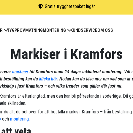
Gratis trygghetspaket ingår
ER
TYGPROV
MÄTNING
MONTERING
KUNDSERVICE
OM OSS
Markiser i Kramfors
vererar
markiser
till Kramfors inom 14 dagar inkluderat montering. Vill 
ill beställning kan du
klicka här
. Nedan kan du läsa mer om vad som är 
kisköp i just Kramfors – och vilka trender som gäller där just nu.
 Kramfors är efterlängtad, men den kan bli påfrestande i söderläge. Då g
ela skillnaden.
ar du allt du behöver för att beställa markis i Kramfors – från beställning t
s
och
montering
.
 att veta