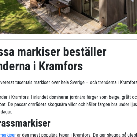
ssa markiser beställer
nderna i Kramfors
levererat tusentals markiser över hela Sverige – och trenderna i Kramfors
nder i Kramfors: I inlandet dominerar jordnära färger som beige, grått o
nt. De passar områdets skogsnära villor och håller färgen bra under lju
dagar.
rassmarkiser
markiser
är den mest populära typen i Kramfors. De ger skugga på utep