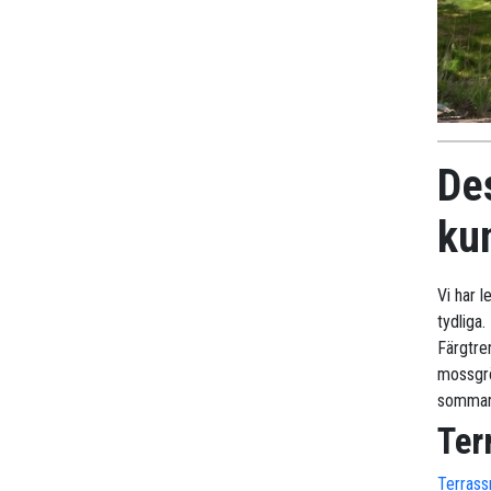
De
ku
Vi har 
tydliga.
Färgtre
mossgrö
sommar
Ter
Terrass