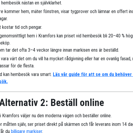
r hembesök nästan en självklarhet.
are kommer hem, mäter fönstren, visar tygprover och lämnar en offert i
agar.
 kostar tid och pengar.
 genomsnittligt hem i Kramfors kan priset vid hembesök bli 20–40 % hög
neköp.
m tar det ofta 3–4 veckor längre innan markisen ens är beställd.
 vara värt det om du vill ha mycket rådgivning eller har en ovanlig fasad
assar för de flesta.
nd kan hembesök vara smart.
Läs vår guide för att se om du behöver
sök.
Alternativ 2: Beställ online
r i Kramfors väljer nu den moderna vägen och beställer online.
r måtten själv, ser priset direkt på skärmen och får leverans inom 14 da
 får du
billigare markiser
.