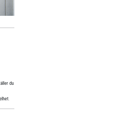
äller du
elhet.