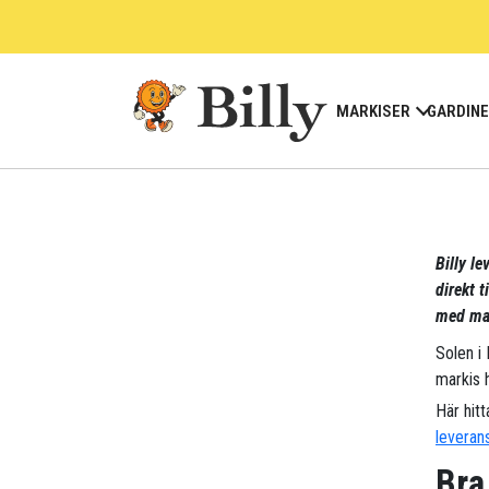
Skip
to
content
MARKISER
GARDIN
Billy le
direkt t
med mar
Solen i
markis h
Här hitt
leveran
Bra