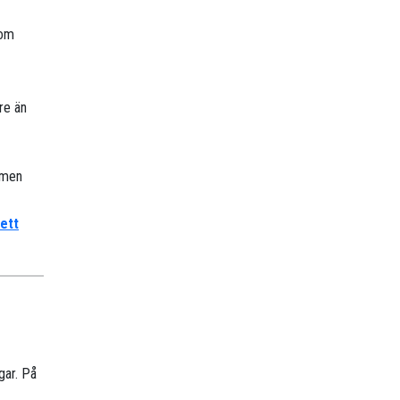
nom
re än
, men
 ett
gar. På