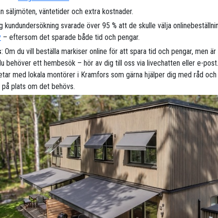
n säljmöten, väntetider och extra kostnader.
ig kundundersökning svarade över 95 % att de skulle välja onlinebeställni
y
– eftersom det sparade både tid och pengar.
s
: Om du vill beställa markiser online för att spara tid och pengar, men ä
 behöver ett hembesök – hör av dig till oss via livechatten eller e-post.
tar med lokala montörer i Kramfors som gärna hjälper dig med råd och
 på plats om det behövs.