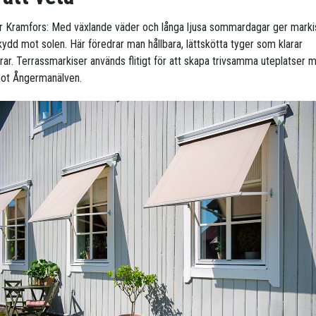
ör Kramfors: Med växlande väder och långa ljusa sommardagar ger marki
kydd mot solen. Här föredrar man hållbara, lättskötta tyger som klarar
rar. Terrassmarkiser används flitigt för att skapa trivsamma uteplatser 
mot Ångermanälven.