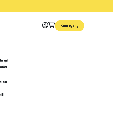
Kom igång
du gå
unikt
ör en
ill