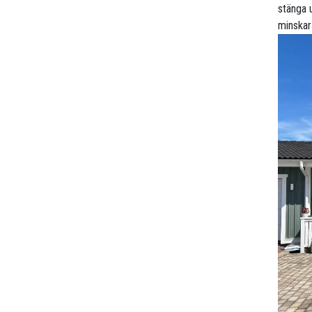
stänga u
minskar