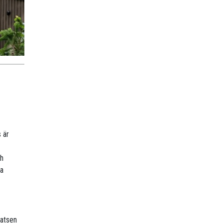
 är
ch
sa
latsen