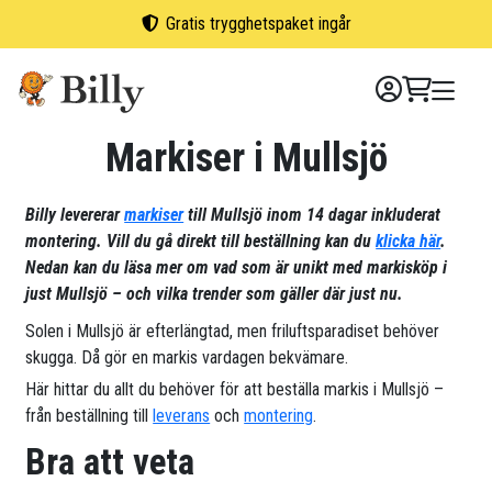
Skip
Gratis trygghetspaket ingår
to
content
Markiser i Mullsjö
Billy levererar
markiser
till Mullsjö inom 14 dagar inkluderat
montering. Vill du gå direkt till beställning kan du
klicka här
.
Nedan kan du läsa mer om vad som är unikt med markisköp i
just Mullsjö – och vilka trender som gäller där just nu.
Solen i Mullsjö är efterlängtad, men friluftsparadiset behöver
skugga. Då gör en markis vardagen bekvämare.
Här hittar du allt du behöver för att beställa markis i Mullsjö –
från beställning till
leverans
och
montering
.
Bra att veta