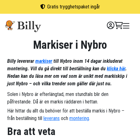
Skip
Gratis trygghetspaket ingår
to
content
Markiser i Nybro
Billy levererar
markiser
till Nybro inom 14 dagar inkluderat
montering. Vill du gå direkt till beställning kan du
klicka här
.
Nedan kan du läsa mer om vad som är unikt med markisköp i
just Nybro – och vilka trender som gäller där just nu.
Solen i Nybro är efterlängtad, men stundtals blir den
påfrestande. Då är en markis räddaren i hettan.
Här hittar du allt du behöver för att beställa markis i Nybro –
från beställning till
leverans
och
montering
.
Bra att veta