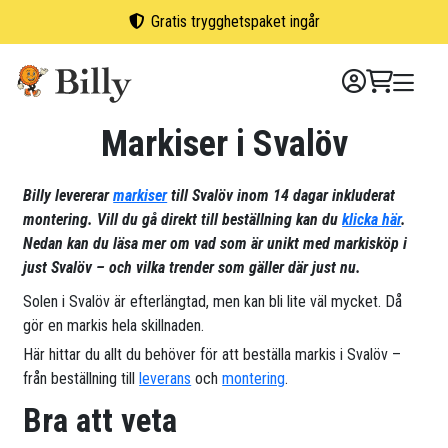
Skip
Gratis trygghetspaket ingår
to
content
Markiser i Svalöv
Billy levererar
markiser
till Svalöv inom 14 dagar inkluderat
montering. Vill du gå direkt till beställning kan du
klicka här
.
Nedan kan du läsa mer om vad som är unikt med markisköp i
just Svalöv – och vilka trender som gäller där just nu.
Solen i Svalöv är efterlängtad, men kan bli lite väl mycket. Då
gör en markis hela skillnaden.
Här hittar du allt du behöver för att beställa markis i Svalöv –
från beställning till
leverans
och
montering
.
Bra att veta