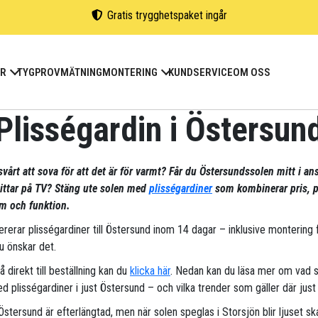
Gratis trygghetspaket ingår
ER
TYGPROV
MÄTNING
MONTERING
KUNDSERVICE
OM OSS
Plisségardin i Östersun
svårt att sova för att det är för varmt? Får du Östersundssolen mitt i ans
tittar på TV? Stäng ute solen med
plisségardiner
som kombinerar pris, p
m och funktion.
vererar plisségardiner till Östersund inom 14 dagar – inklusive montering
u önskar det.
gå direkt till beställning kan du
klicka här
. Nedan kan du läsa mer om vad 
d plisségardiner i just Östersund – och vilka trender som gäller där just 
Östersund är efterlängtad, men när solen speglas i Storsjön blir ljuset sk