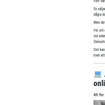
Förr va
En sälj
några d
Men det
För ett
vid onli
Dessuto
Det kan 
men att 
onl
Allt fle