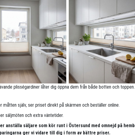
ävande plisségardiner låter dig öppna dem från både botten och toppen.
 måtten själv, ser priset direkt på skärmen och beställer online.
per säljmöten och extra väntetider.
pper anställa säljare som kör runt i Östersund med omnejd på hem
aringarna ger vi vidare till dig i form av bättre priser.