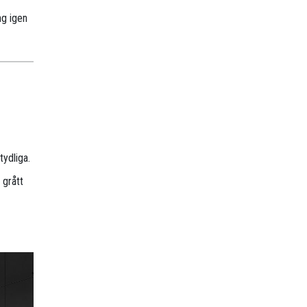
ng igen
tydliga.
 grått