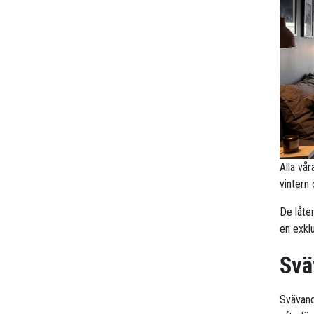
Alla vå
vintern
De låte
en exklu
Svä
Svävande