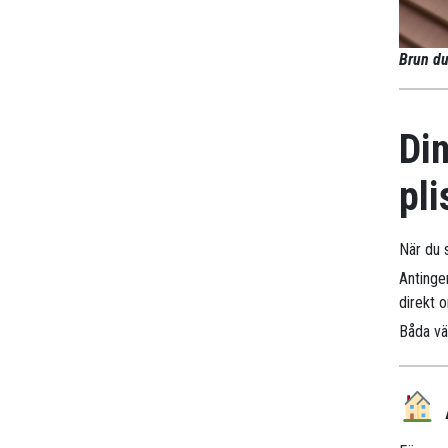
Brun du
Din
pli
När du s
Antinge
direkt 
Båda väg