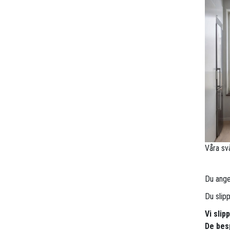
Våra sv
Du anger
Du slip
Vi sli
De besp