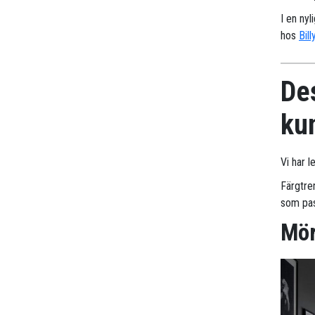
I en nyl
hos
Bill
Des
ku
Vi har l
Färgtre
som pas
Mör