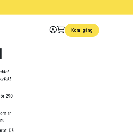
Kom igång
d
iktet
erfekt
 för 290
som är
nu.
arpt. Då