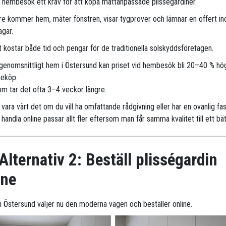
r hembesök ett krav för att köpa måttanpassade plisségardiner.
are kommer hem, mäter fönstren, visar tygprover och lämnar en offert i
agar.
 kostar både tid och pengar för de traditionella solskyddsföretagen.
 genomsnittligt hem i Östersund kan priset vid hembesök bli 20–40 % hö
neköp.
m tar det ofta 3–4 veckor längre.
vara värt det om du vill ha omfattande rådgivning eller har en ovanlig fa
handla online passar allt fler eftersom man får samma kvalitet till ett bät
Alternativ 2: Beställ plisségardin
ine
r i Östersund väljer nu den moderna vägen och beställer online.