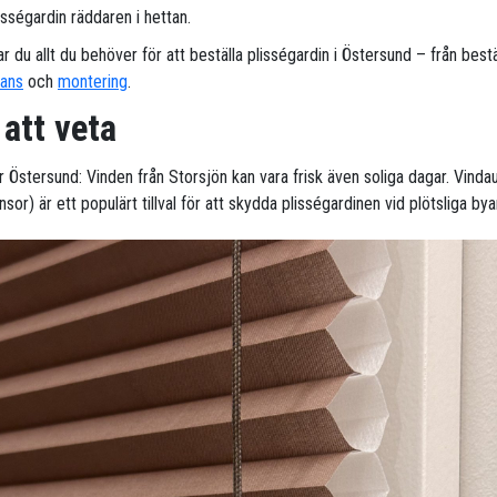
isségardin räddaren i hettan.
ar du allt du behöver för att beställa plisségardin i Östersund – från bestä
rans
och
montering
.
 att veta
ör Östersund: Vinden från Storsjön kan vara frisk även soliga dagar. Vinda
sor) är ett populärt tillval för att skydda plisségardinen vid plötsliga bya