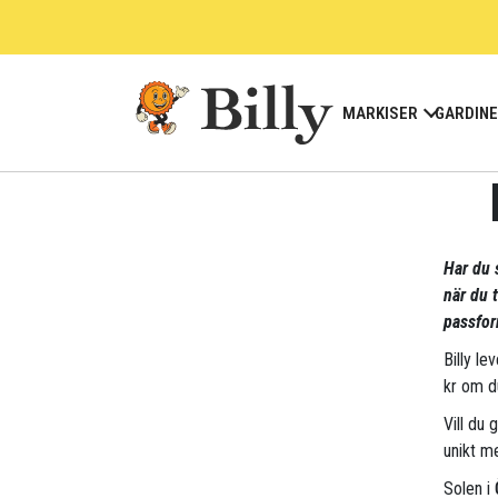
Skip
to
content
MARKISER
GARDIN
Har du 
när du 
passfor
Billy le
kr om d
Vill du 
unikt me
Solen i 