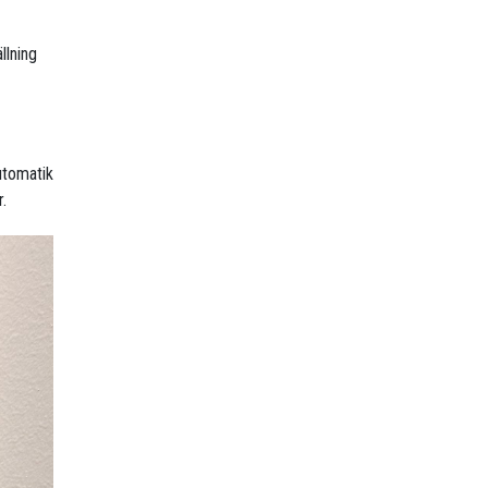
llning
utomatik
r.