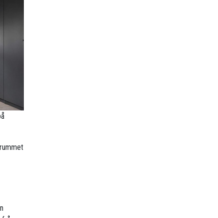
på
r rummet
en