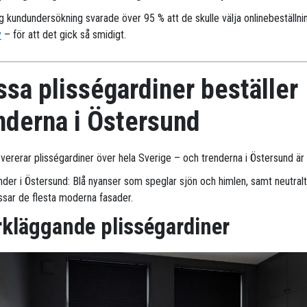
ig kundundersökning svarade över 95 % att de skulle välja onlinebeställni
y
– för att det gick så smidigt.
sa plisségardiner beställer
nderna i Östersund
evererar plisségardiner över hela Sverige – och trenderna i Östersund är 
nder i Östersund: Blå nyanser som speglar sjön och himlen, samt neutralt
sar de flesta moderna fasader.
kläggande plisségardiner