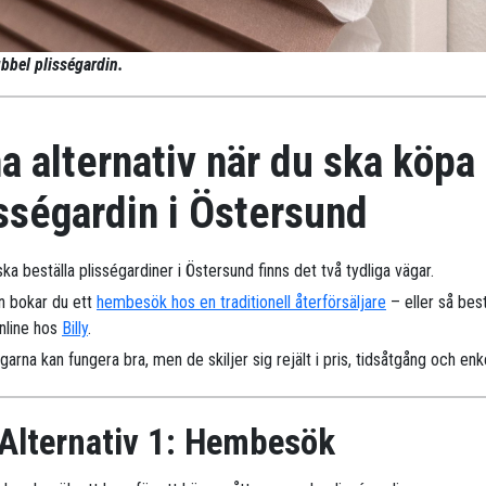
bbel plisségardin.
a alternativ när du ska köpa
sségardin i Östersund
ka beställa plisségardiner i Östersund finns det två tydliga vägar.
n bokar du ett
hembesök hos en traditionell återförsäljare
– eller så best
online hos
Billy
.
arna kan fungera bra, men de skiljer sig rejält i pris, tidsåtgång och enk
Alternativ 1: Hembesök