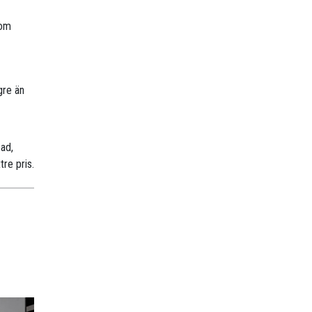
nom
gre än
sad,
tre pris.