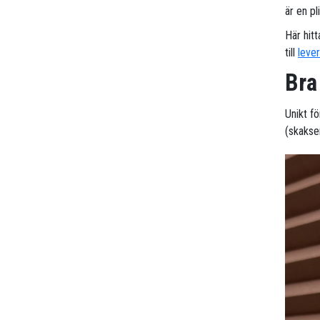
är en pl
Här hitt
till
leve
Bra
Unikt f
(skaksen