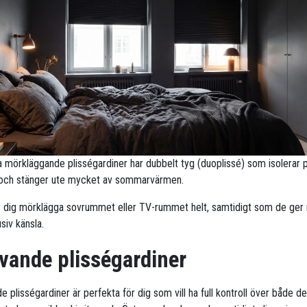
ra mörkläggande plisségardiner har dubbelt tyg (duoplissé) som isolerar 
 och stänger ute mycket av sommarvärmen.
r dig mörklägga sovrummet eller TV-rummet helt, samtidigt som de ge
siv känsla.
vande plisségardiner
 plisségardiner är perfekta för dig som vill ha full kontroll över både d