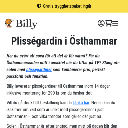
Skip
Gratis trygghetspaket ingår
to
content
Plisségardin i Östhammar
Har du svårt att sova för att det är för varmt? Får du
Östhammarssolen mitt i ansiktet när du tittar på TV? Stäng ute
solen med
plisségardiner
som kombinerar pris, perfekt
passform och funktion.
Billy levererar plisségardiner till Östhammar inom 14 dagar –
inklusive montering för 290 kr om du önskar det.
Vill du gå direkt till beställning kan du
klicka här
. Nedan kan du
läsa mer om vad som är unikt med plisségardiner i just
Östhammar – och vilka trender som gäller där just nu.
Solen i Östhammar är efterlängtad, men mitt på dagen blir den