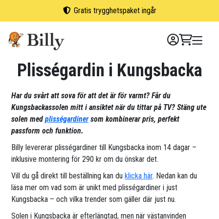
Skip
Gratis trygghetspaket ingår
to
content
Plisségardin i Kungsbacka
Har du svårt att sova för att det är för varmt? Får du
Kungsbackassolen mitt i ansiktet när du tittar på TV? Stäng ute
solen med
plisségardiner
som kombinerar pris, perfekt
passform och funktion.
Billy levererar plisségardiner till Kungsbacka inom 14 dagar –
inklusive montering för 290 kr om du önskar det.
Vill du gå direkt till beställning kan du
klicka här
. Nedan kan du
läsa mer om vad som är unikt med plisségardiner i just
Kungsbacka – och vilka trender som gäller där just nu.
Solen i Kungsbacka är efterlängtad, men när västanvinden