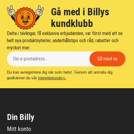
Gå med i Billys
kundklubb
Delta i tävlingar, få exklusiva erbjudanden, var först med att se
helt nya produktnyheter, underhållstips och råd, rabatter och
mycket mer.
Du kan avregistrera dig när som helst. Genom att anmäla dig
godkänner du vår
integritetspolicy.
Din Billy
Mitt konto