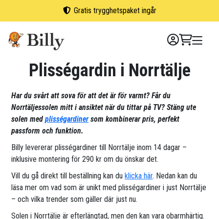
Skip
Gratis trygghetspaket ingår
to
content
Plisségardin i Norrtälje
Har du svårt att sova för att det är för varmt? Får du
Norrtäljessolen mitt i ansiktet när du tittar på TV? Stäng ute
solen med
plisségardiner
som kombinerar pris, perfekt
passform och funktion.
Billy levererar plisségardiner till Norrtälje inom 14 dagar –
inklusive montering för 290 kr om du önskar det.
Vill du gå direkt till beställning kan du
klicka här
. Nedan kan du
läsa mer om vad som är unikt med plisségardiner i just Norrtälje
– och vilka trender som gäller där just nu.
Solen i Norrtälje är efterlängtad, men den kan vara obarmhärtig.