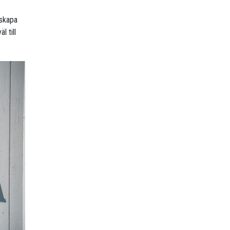
 skapa
l till