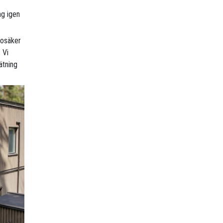
ng igen
r osäker
 Vi
ätning