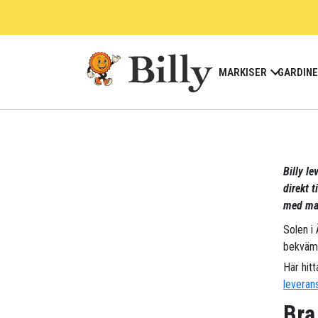
Skip
to
content
MARKISER
GARDIN
Billy le
direkt t
med mar
Solen i
bekväm
Här hitt
leveran
Bra