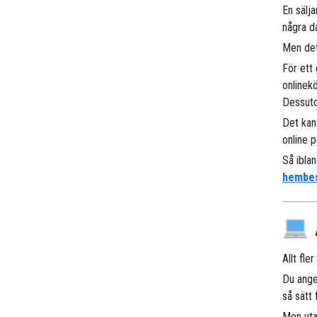
En sälj
några d
Men det
För ett
onlinek
Dessuto
Det kan
online p
Så ibla
hembe
Allt fle
Du ange
så sätt
Men uta