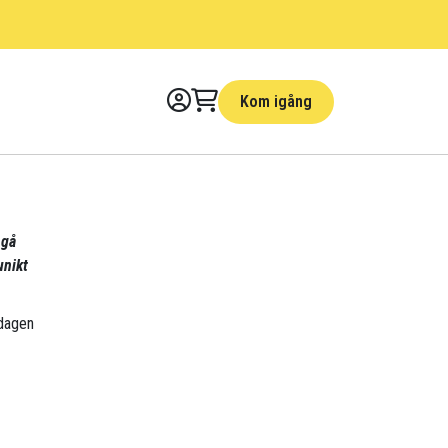
Kom igång
 gå
unikt
rdagen