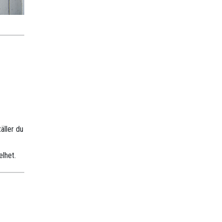
äller du
elhet.