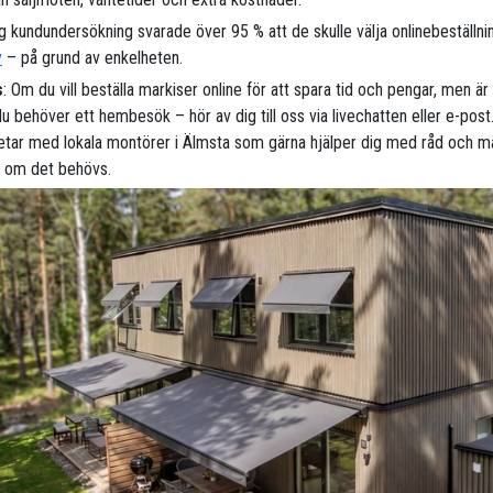
ig kundundersökning svarade över 95 % att de skulle välja onlinebeställni
y
– på grund av enkelheten.
s
: Om du vill beställa markiser online för att spara tid och pengar, men ä
 behöver ett hembesök – hör av dig till oss via livechatten eller e-post.
tar med lokala montörer i Älmsta som gärna hjälper dig med råd och m
s om det behövs.