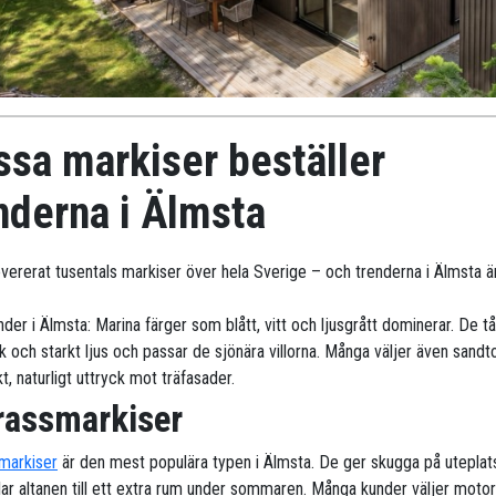
ssa markiser beställer
nderna i Älmsta
levererat tusentals markiser över hela Sverige – och trenderna i Älmsta ä
der i Älmsta: Marina färger som blått, vitt och ljusgrått dominerar. De tå
k och starkt ljus och passar de sjönära villorna. Många väljer även sandt
t, naturligt uttryck mot träfasader.
rassmarkiser
markiser
är den mest populära typen i Älmsta. De ger skugga på utepla
lar altanen till ett extra rum under sommaren. Många kunder väljer moto