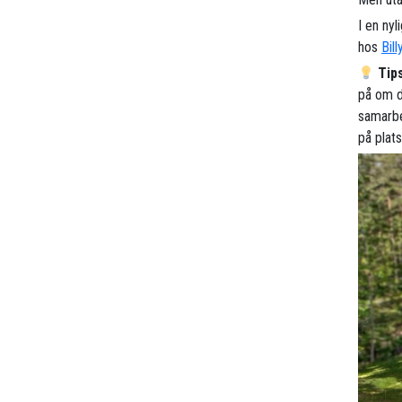
I en nyl
hos
Bill
Tip
på om du
samarbe
på plat