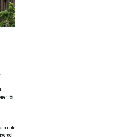
r
l
oner för
tsen och
riserad