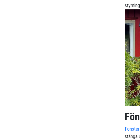
styrnin
Fön
Fönster
stänga u