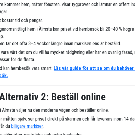
are kommer hem, mäter fönstren, visar tygprover och lämnar en offert i
agar.
 kostar tid och pengar.
 genomsnittligt hem i Älmsta kan priset vid hembesök bli 20–40 % högre 
öp.
m tar det ofta 3–4 veckor längre innan markisen ens är beställd.
 vara värt det om du vill ha mycket rådgivning eller har en ovanlig fasad
assar för de flesta.
nd kan hembesök vara smart.
Läs vår guide för att se om du behöver
sök.
Alternativ 2: Beställ online
r i Älmsta väljer nu den moderna vägen och beställer online.
r måtten själv, ser priset direkt på skärmen och får leverans inom 14 da
 får du
billigare markiser
.
n säljmöten, väntetider och extra kostnader.