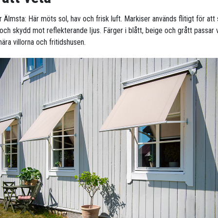
r Älmsta: Här möts sol, hav och frisk luft. Markiser används flitigt för att
ch skydd mot reflekterande ljus. Färger i blått, beige och grått passar vä
ära villorna och fritidshusen.