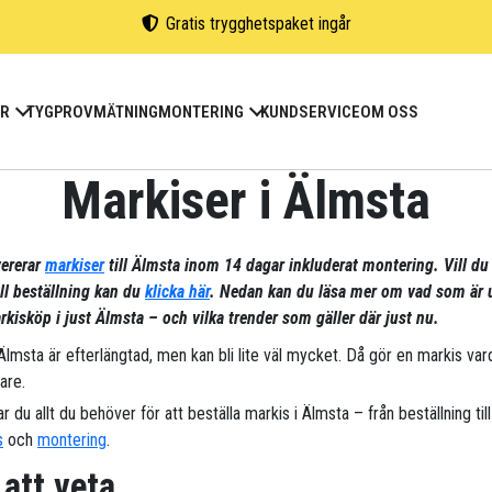
Gratis trygghetspaket ingår
ER
TYGPROV
MÄTNING
MONTERING
KUNDSERVICE
OM OSS
Markiser i Älmsta
vererar
markiser
till Älmsta inom 14 dagar inkluderat montering. Vill du
ill beställning kan du
klicka här
. Nedan kan du läsa mer om vad som är 
kisköp i just Älmsta – och vilka trender som gäller där just nu.
 Älmsta är efterlängtad, men kan bli lite väl mycket. Då gör en markis va
are.
ar du allt du behöver för att beställa markis i Älmsta – från beställning till
s
och
montering
.
 att veta