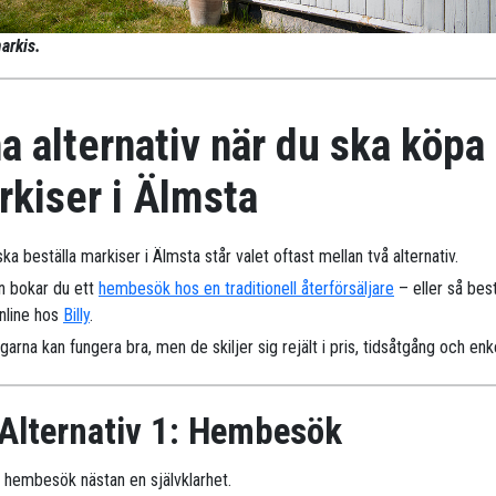
arkis.
a alternativ när du ska köpa
rkiser i Älmsta
ka beställa markiser i Älmsta står valet oftast mellan två alternativ.
n bokar du ett
hembesök hos en traditionell återförsäljare
– eller så best
online hos
Billy
.
arna kan fungera bra, men de skiljer sig rejält i pris, tidsåtgång och enk
Alternativ 1: Hembesök
r hembesök nästan en självklarhet.