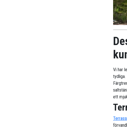
De
ku
Vi har 
tydliga.
Färgtren
saltstän
ett mjuk
Ter
Terrass
förvand