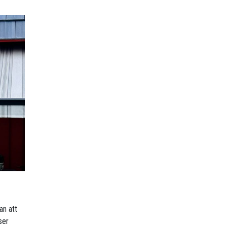
an att
ser