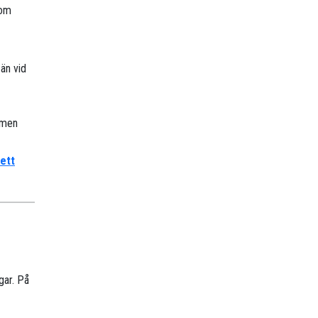
nom
än vid
, men
 ett
gar. På