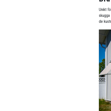
Unikt fö
skugga o
de kustn