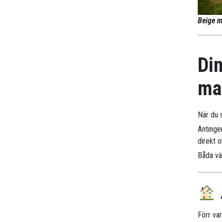
Beige m
Din
ma
När du s
Antinge
direkt 
Båda väg
Förr va