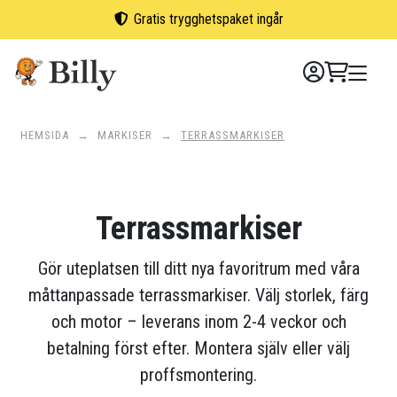
Skip
Gratis trygghetspaket ingår
to
content
HEMSIDA
→
MARKISER
→
TERRASSMARKISER
Terrassmarkiser
Gör uteplatsen till ditt nya favoritrum med våra
måttanpassade terrassmarkiser. Välj storlek, färg
och motor – leverans inom 2-4 veckor och
betalning först efter. Montera själv eller välj
proffsmontering.