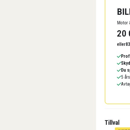
BIL
Motor &
20 
eller
8
Prof
Skyd
Du s
5 år
Avta
Tillval