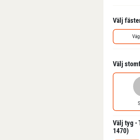
Välj fäste
Väg
Välj stom
S
Välj tyg -
1470)