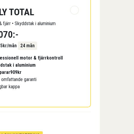
LY TOTAL
 fjärr • Skyddstak i aluminium
070
:-
35
kr/mån
24 mån
essionell motor & fjärrkontroll
dstak i aluminium
parar
909
kr
s omfattande garanti
gbar kappa