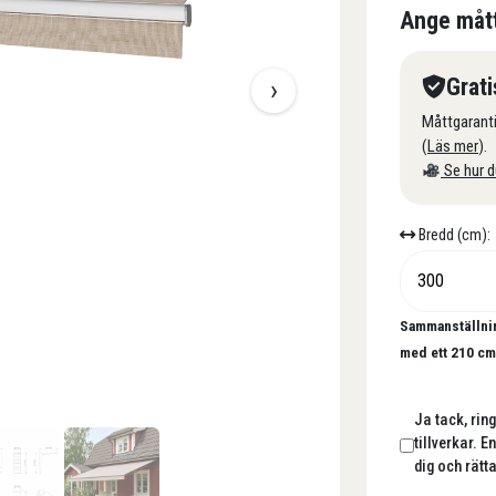
Ange måt
›
Grati
Måttgaranti 
(
Läs mer
).
Se hur d
Bredd (cm):
Sammanställnin
med ett
210
cm 
Ja tack, ring
tillverkar. E
dig och rätta