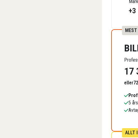
Mark
+
3
MEST
BI
Profess
17 
eller
7
Prof
5 år
Avta
ALLT 