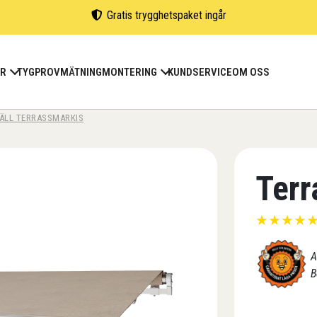
Gratis trygghetspaket ingår
ER
TYGPROV
MÄTNING
MONTERING
KUNDSERVICE
OM OSS
ÄLL TERRASSMARKIS
Terr
★
★
★
★
A
B