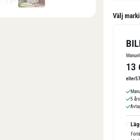
Välj mark
BI
Manuel
13 
eller
5
Manu
5 år
Avta
Läg
Förl