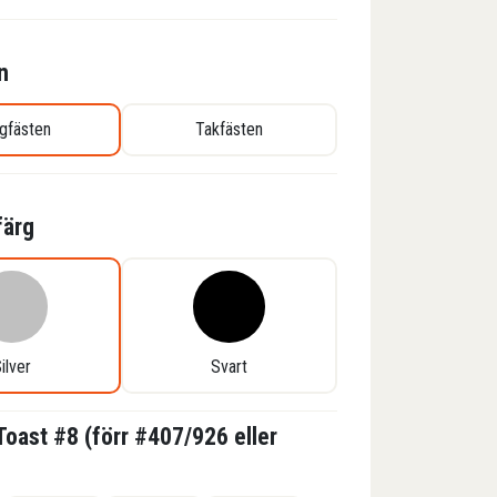
n
gfästen
Takfästen
färg
ilver
Svart
 Toast #8 (förr #407/926 eller