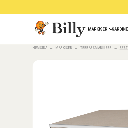
Skip
to
content
MARKISER
GARDIN
HEMSIDA
→
MARKISER
→
TERRASSMARKISER
→
BEST