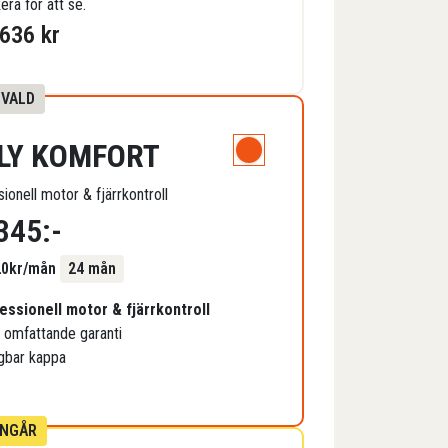
era för att se.
 636
kr
 VALD
LLY KOMFORT
ionell motor & fjärrkontroll
345
:-
20
kr/mån
24 mån
essionell motor & fjärrkontroll
s omfattande garanti
gbar kappa
INGÅR