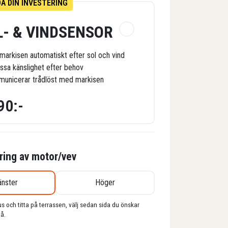
A DIN INVESTERING
L- & VINDSENSOR
 markisen automatiskt efter sol och vind
ssa känslighet efter behov
unicerar trådlöst med markisen
90:-
ering av motor/vev
änster
Höger
s och titta på terrassen, välj sedan sida du önskar
å.