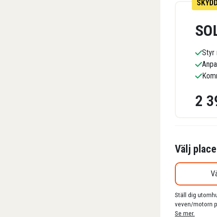
SKYDD
SO
Styr
Anpa
Komm
2 3
Välj plac
V
Ställ dig utomhu
veven/motorn p
Se mer.