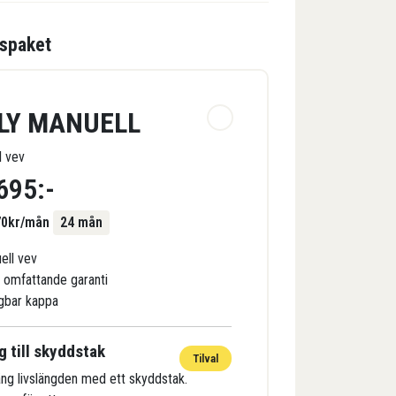
ispaket
LLY MANUELL
l vev
695
:-
70
kr/mån
24 mån
ell vev
s omfattande garanti
gbar kappa
g till skyddstak
Tilval
äng livslängden med ett skyddstak.