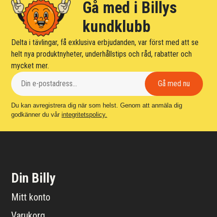
Gå med i Billys
kundklubb
Delta i tävlingar, få exklusiva erbjudanden, var först med att se
helt nya produktnyheter, underhållstips och råd, rabatter och
mycket mer.
Du kan avregistrera dig när som helst. Genom att anmäla dig
godkänner du vår
integritetspolicy.
Din Billy
Mitt konto
Varukorg