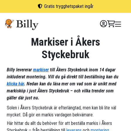
Skip
Gratis trygghetspaket ingår
to
content
Markiser i Åkers
Styckebruk
Billy levererar
markiser
till Åkers Styckebruk inom 14 dagar
inkluderat montering. Vill du gå direkt till beställning kan du
klicka här
. Nedan kan du läsa mer om vad som är unikt med
markisköp i just Åkers Styckebruk – och vilka trender som
gäller där just nu.
Solen i Åkers Styckebruk är efterlängtad, men kan bli lite väl
mycket. Då gör en markis vardagen bekvämare.
Här hittar du allt du behöver för att beställa markis i Åkers
Styckebruk – från beställning till
leverans
och
montering
.