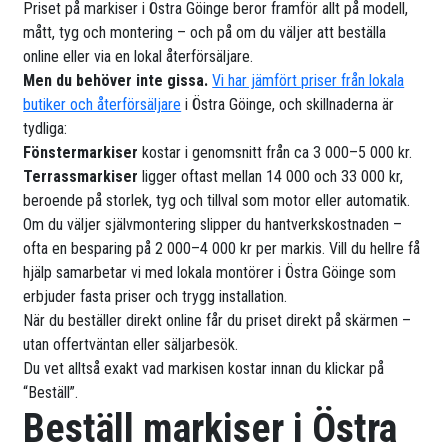
Priset på markiser i Östra Göinge beror framför allt på modell,
mått, tyg och montering – och på om du väljer att beställa
online eller via en lokal återförsäljare.
Men du behöver inte gissa.
Vi har jämfört priser från lokala
butiker och återförsäljare
i Östra Göinge, och skillnaderna är
tydliga:
Fönstermarkiser
kostar i genomsnitt från ca 3 000–5 000 kr.
Terrassmarkiser
ligger oftast mellan 14 000 och 33 000 kr,
beroende på storlek, tyg och tillval som motor eller automatik.
Om du väljer självmontering slipper du hantverkskostnaden –
ofta en besparing på 2 000–4 000 kr per markis. Vill du hellre få
hjälp samarbetar vi med lokala montörer i Östra Göinge som
erbjuder fasta priser och trygg installation.
När du beställer direkt online får du priset direkt på skärmen –
utan offertväntan eller säljarbesök.
Du vet alltså exakt vad markisen kostar innan du klickar på
“Beställ”.
Beställ markiser i Östra