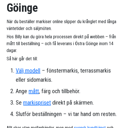
Göinge
När du beställer markiser online slipper du krånglet med långa
väntetider och säljmöten.
Hos Billy kan du göra hela processen direkt på webben – från
mått till beställning – och få leverans i Östra Göinge inom 14
dagar.
Så här går det till:
Välj modell
– fönstermarkis, terrassmarkis
eller sidomarkis.
Ange
mått
, färg och tillbehör.
Se
markispriset
direkt på skärmen.
Slutför beställningen – vi tar hand om resten.
Allt sker utan mellanhänder, men med
svensk kundtjänst
och