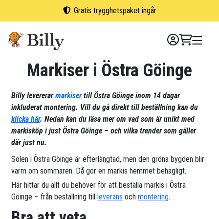
Skip
Gratis trygghetspaket ingår
to
content
Markiser i Östra Göinge
Billy levererar
markiser
till Östra Göinge inom 14 dagar
inkluderat montering. Vill du gå direkt till beställning kan du
klicka här
. Nedan kan du läsa mer om vad som är unikt med
markisköp i just Östra Göinge – och vilka trender som gäller
där just nu.
Solen i Östra Göinge är efterlängtad, men den gröna bygden blir
varm om sommaren. Då gör en markis hemmet behagligt.
Här hittar du allt du behöver för att beställa markis i Östra
Göinge – från beställning till
leverans
och
montering
.
Bra att veta