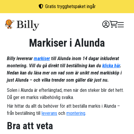
Skip
Gratis trygghetspaket ingår
to
content
Markiser i Alunda
Billy levererar
markiser
till Alunda inom 14 dagar inkluderat
montering. Vill du gå direkt till beställning kan du
klicka här
.
Nedan kan du läsa mer om vad som är unikt med markisköp i
just Alunda – och vilka trender som gäller där just nu.
Solen i Alunda är efterlängtad, men när den steker blir det hett.
Då ger en markis välbehövlig svalka.
Här hittar du allt du behöver för att beställa markis i Alunda –
från beställning till
leverans
och
montering
.
Bra att veta