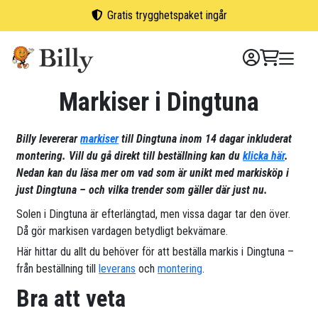
Skip
Gratis trygghetspaket ingår
to
content
Markiser i Dingtuna
Billy levererar
markiser
till Dingtuna inom 14 dagar inkluderat
montering. Vill du gå direkt till beställning kan du
klicka här
.
Nedan kan du läsa mer om vad som är unikt med markisköp i
just Dingtuna – och vilka trender som gäller där just nu.
Solen i Dingtuna är efterlängtad, men vissa dagar tar den över.
Då gör markisen vardagen betydligt bekvämare.
Här hittar du allt du behöver för att beställa markis i Dingtuna –
från beställning till
leverans
och
montering
.
Bra att veta