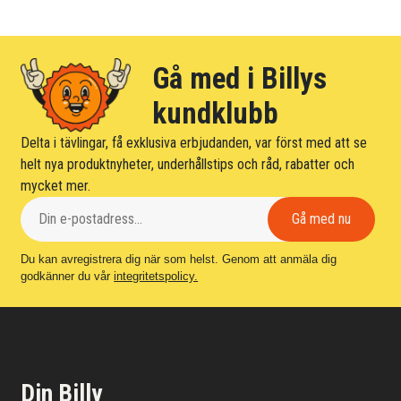
Gå med i Billys
kundklubb
Delta i tävlingar, få exklusiva erbjudanden, var först med att se
helt nya produktnyheter, underhållstips och råd, rabatter och
mycket mer.
Du kan avregistrera dig när som helst. Genom att anmäla dig
godkänner du vår
integritetspolicy.
Din Billy