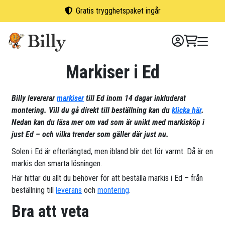
Skip
Gratis trygghetspaket ingår
to
content
Markiser i Ed
Billy levererar
markiser
till Ed inom 14 dagar inkluderat
montering. Vill du gå direkt till beställning kan du
klicka här
.
Nedan kan du läsa mer om vad som är unikt med markisköp i
just Ed – och vilka trender som gäller där just nu.
Solen i Ed är efterlängtad, men ibland blir det för varmt. Då är en
markis den smarta lösningen.
Här hittar du allt du behöver för att beställa markis i Ed – från
beställning till
leverans
och
montering
.
Bra att veta