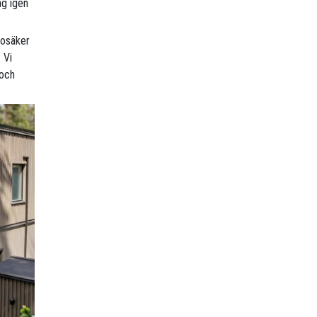
ng igen
r osäker
 Vi
 och