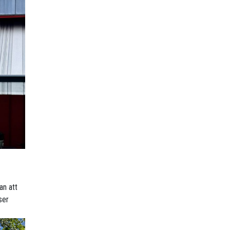
an att
ser