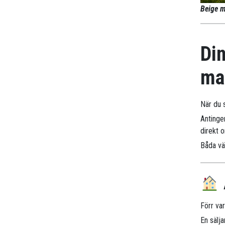
Beige m
Din
ma
När du 
Antinge
direkt 
Båda väg
Förr va
En sälj