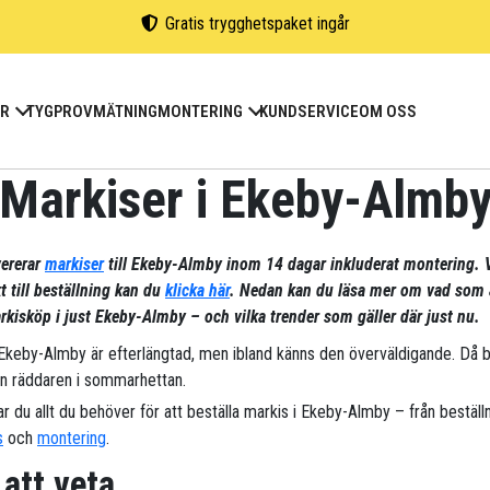
Gratis trygghetspaket ingår
ER
TYGPROV
MÄTNING
MONTERING
KUNDSERVICE
OM OSS
Markiser i Ekeby-Almb
vererar
markiser
till Ekeby-Almby inom 14 dagar inkluderat montering. V
t till beställning kan du
klicka här
. Nedan kan du läsa mer om vad som 
kisköp i just Ekeby-Almby – och vilka trender som gäller där just nu.
 Ekeby-Almby är efterlängtad, men ibland känns den överväldigande. Då bl
n räddaren i sommarhettan.
ar du allt du behöver för att beställa markis i Ekeby-Almby – från beställni
s
och
montering
.
 att veta