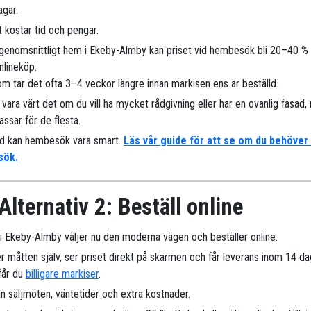
agar.
 kostar tid och pengar.
 genomsnittligt hem i Ekeby-Almby kan priset vid hembesök bli 20–40 %
nlineköp.
m tar det ofta 3–4 veckor längre innan markisen ens är beställd.
 vara värt det om du vill ha mycket rådgivning eller har en ovanlig fasad
assar för de flesta.
nd kan hembesök vara smart.
Läs vår guide för att se om du behöver
sök.
Alternativ 2: Beställ online
er i Ekeby-Almby väljer nu den moderna vägen och beställer online.
r måtten själv, ser priset direkt på skärmen och får leverans inom 14 da
 får du
billigare markiser
.
n säljmöten, väntetider och extra kostnader.