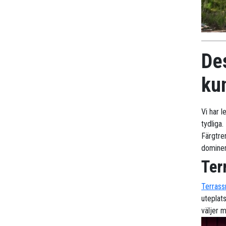
De
ku
Vi har 
tydliga.
Färgtre
dominera
Ter
Terrass
uteplat
väljer 