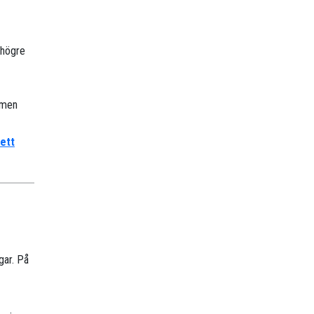
 högre
, men
 ett
gar. På