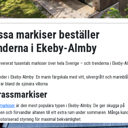
ssa markiser beställer
nderna i Ekeby-Almby
levererat tusentals markiser över hela Sverige – och trenderna i Ekeby-A
nder i Ekeby-Almby: En marin färgskala med vitt, silvergrått och marinblå
r bland de sjönära villorna.
rassmarkiser
markiser
är den mest populära typen i Ekeby-Almby. De ger skugga på
sen och förvandlar altanen till ett extra rum under sommaren. Många kun
motoriserad styrning för maximal bekvämlighet.