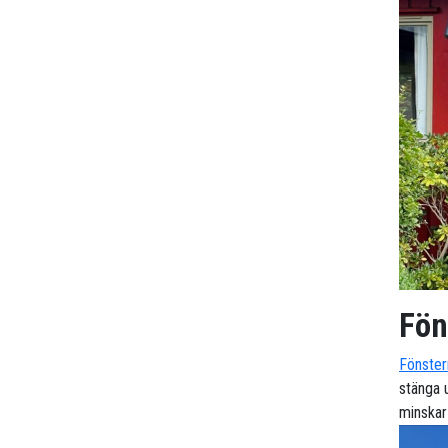
Fön
Fönster
stänga u
minskar