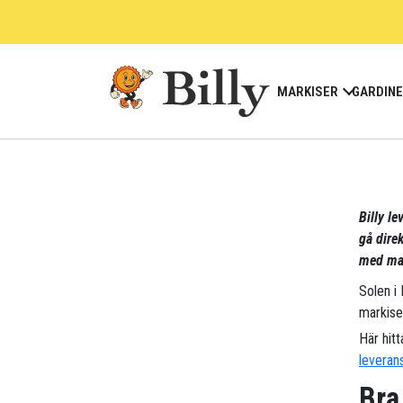
Skip
to
content
MARKISER
GARDIN
Billy le
gå direk
med mar
Solen i
markise
Här hitt
leveran
Bra