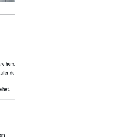
are hem.
äller du
elhet.
nom