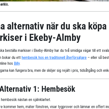
arkis.
a alternativ när du ska köpa
rkiser i Ekeby-Almby
ska beställa markiser i Ekeby-Almby har du två smidiga vägar till ett sval
n bokar du ett
hembesök hos en traditionell återförsäljare
– eller så best
online hos
Billy
.
arna kan fungera bra, men de skiljer sig rejält i pris, tidsåtgång och enk
Alternativ 1: Hembesök
r hembesök nästan en självklarhet.
are kommer hem, mäter fönstren, visar tygprover och lämnar en offert i