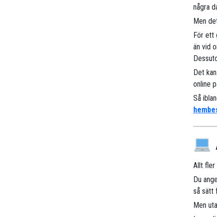
några d
Men det
För ett
än vid o
Dessuto
Det kan
online p
Så ibla
hembe
Allt fl
Du ange
så sätt
Men uta