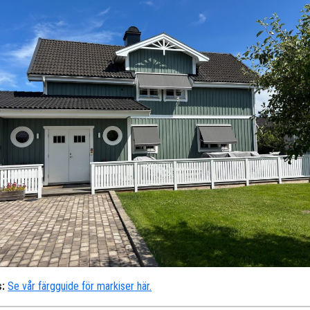
:
Se vår färgguide för markiser här.