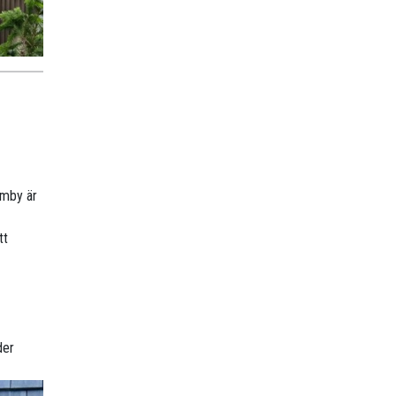
lmby är
tt
der