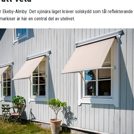
ör Ekeby-Almby: Det sjönära läget kräver solskydd som tål reflekterande l
arkiser är här en central del av utelivet.