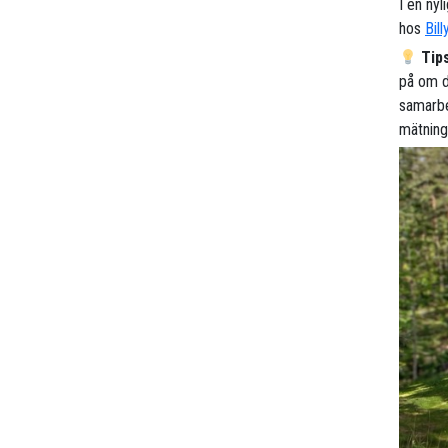
I en nyl
hos
Bill
Tip
på om du
samarbe
mätning