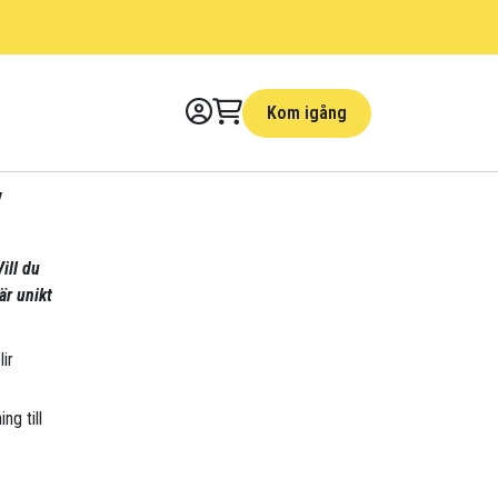
Kom igång
y
ill du
är unikt
ir
ng till