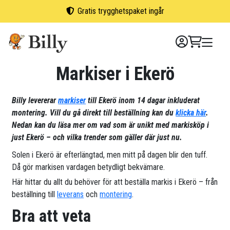
Skip
Gratis trygghetspaket ingår
to
content
Markiser i Ekerö
Billy levererar
markiser
till Ekerö inom 14 dagar inkluderat
montering. Vill du gå direkt till beställning kan du
klicka här
.
Nedan kan du läsa mer om vad som är unikt med markisköp i
just Ekerö – och vilka trender som gäller där just nu.
Solen i Ekerö är efterlängtad, men mitt på dagen blir den tuff.
Då gör markisen vardagen betydligt bekvämare.
Här hittar du allt du behöver för att beställa markis i Ekerö – från
beställning till
leverans
och
montering
.
Bra att veta