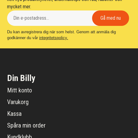
mycket mer.
Du kan avregistrera dig när som helst. Genom att anmäla dig
godkänner du vår
integritetspolicy.
Din Billy
Mitt konto
Varukorg
Kassa
Spåra min order
Kundklubb