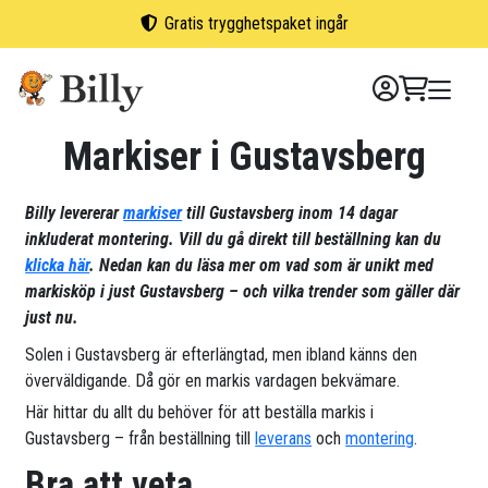
Skip
Gratis trygghetspaket ingår
to
content
Markiser i Gustavsberg
Billy levererar
markiser
till Gustavsberg inom 14 dagar
inkluderat montering. Vill du gå direkt till beställning kan du
klicka här
. Nedan kan du läsa mer om vad som är unikt med
markisköp i just Gustavsberg – och vilka trender som gäller där
just nu.
Solen i Gustavsberg är efterlängtad, men ibland känns den
överväldigande. Då gör en markis vardagen bekvämare.
Här hittar du allt du behöver för att beställa markis i
Gustavsberg – från beställning till
leverans
och
montering
.
Bra att veta