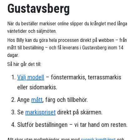
Gustavsberg
När du beställer markiser online slipper du krånglet med långa
väntetider och säljmöten.
Hos Billy kan du göra hela processen direkt på webben – från
mått till beställning – och få leverans i Gustavsberg inom 14
dagar.
Så här går det till:
Välj modell
– fönstermarkis, terrassmarkis
eller sidomarkis.
Ange
mått
, färg och tillbehör.
Se
markispriset
direkt på skärmen.
Slutför beställningen – vi tar hand om resten.
Allt sker utan mellanhänder, men med
svensk kundtjänst
och