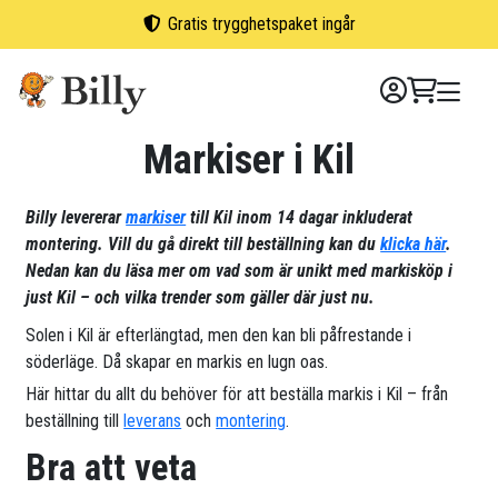
Skip
Gratis trygghetspaket ingår
to
content
Markiser i Kil
Billy levererar
markiser
till Kil inom 14 dagar inkluderat
montering. Vill du gå direkt till beställning kan du
klicka här
.
Nedan kan du läsa mer om vad som är unikt med markisköp i
just Kil – och vilka trender som gäller där just nu.
Solen i Kil är efterlängtad, men den kan bli påfrestande i
söderläge. Då skapar en markis en lugn oas.
Här hittar du allt du behöver för att beställa markis i Kil – från
beställning till
leverans
och
montering
.
Bra att veta