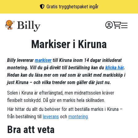
Skip
Gratis trygghetspaket ingår
to
content
Markiser i Kiruna
Billy levererar
markiser
till Kiruna inom 14 dagar inkluderat
montering. Vill du gå direkt till beställning kan du
klicka här
.
Nedan kan du läsa mer om vad som är unikt med markisköp i
just Kiruna – och vilka trender som gäller där just nu.
Solen i Kiruna är efterlängtad, men midnattssolen kräver
flexibelt solskydd. Då gör en markis hela skillnaden.
Här hittar du allt du behöver för att beställa markis i Kiruna –
från beställning till
leverans
och
montering
.
Bra att veta