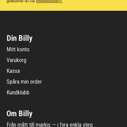
godkänner du vår
integritetspolicy.
Din Billy
Mitt konto
Varukorg
Kassa
Spåra min order
Kundklubb
Om Billy
Från mått till markis — i fyra enkla steg