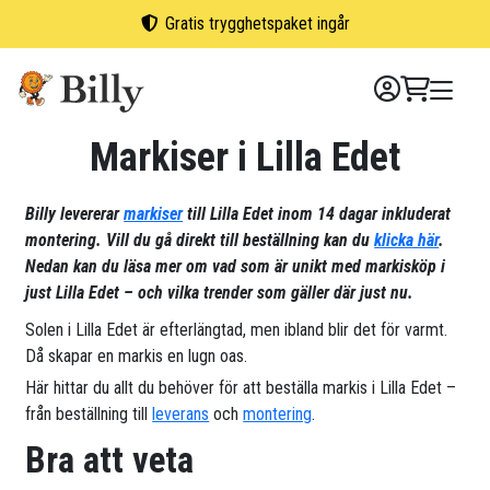
Skip
Gratis trygghetspaket ingår
to
content
Markiser i Lilla Edet
Billy levererar
markiser
till Lilla Edet inom 14 dagar inkluderat
montering. Vill du gå direkt till beställning kan du
klicka här
.
Nedan kan du läsa mer om vad som är unikt med markisköp i
just Lilla Edet – och vilka trender som gäller där just nu.
Solen i Lilla Edet är efterlängtad, men ibland blir det för varmt.
Då skapar en markis en lugn oas.
Här hittar du allt du behöver för att beställa markis i Lilla Edet –
från beställning till
leverans
och
montering
.
Bra att veta