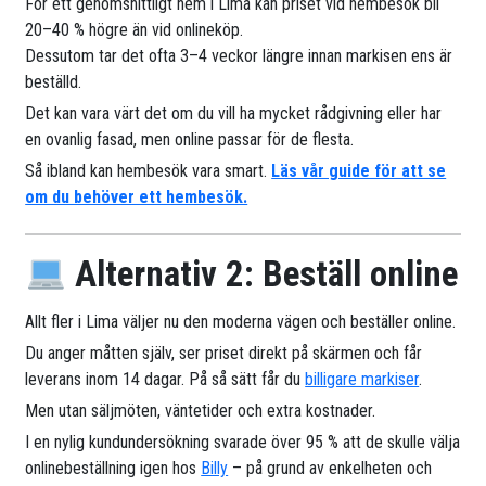
För ett genomsnittligt hem i Lima kan priset vid hembesök bli
20–40 % högre än vid onlineköp.
Dessutom tar det ofta 3–4 veckor längre innan markisen ens är
beställd.
Det kan vara värt det om du vill ha mycket rådgivning eller har
en ovanlig fasad, men online passar för de flesta.
Så ibland kan hembesök vara smart.
Läs vår guide för att se
om du behöver ett hembesök.
Alternativ 2: Beställ online
Allt fler i Lima väljer nu den moderna vägen och beställer online.
Du anger måtten själv, ser priset direkt på skärmen och får
leverans inom 14 dagar. På så sätt får du
billigare markiser
.
Men utan säljmöten, väntetider och extra kostnader.
I en nylig kundundersökning svarade över 95 % att de skulle välja
onlinebeställning igen hos
Billy
– på grund av enkelheten och