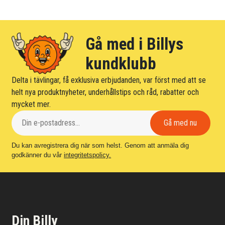
Gå med i Billys
kundklubb
Delta i tävlingar, få exklusiva erbjudanden, var först med att se
helt nya produktnyheter, underhållstips och råd, rabatter och
mycket mer.
Du kan avregistrera dig när som helst. Genom att anmäla dig
godkänner du vår
integritetspolicy.
Din Billy