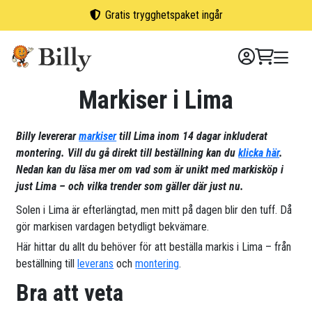
Skip
Gratis trygghetspaket ingår
to
content
Markiser i Lima
Billy levererar
markiser
till Lima inom 14 dagar inkluderat
montering. Vill du gå direkt till beställning kan du
klicka här
.
Nedan kan du läsa mer om vad som är unikt med markisköp i
just Lima – och vilka trender som gäller där just nu.
Solen i Lima är efterlängtad, men mitt på dagen blir den tuff. Då
gör markisen vardagen betydligt bekvämare.
Här hittar du allt du behöver för att beställa markis i Lima – från
beställning till
leverans
och
montering
.
Bra att veta