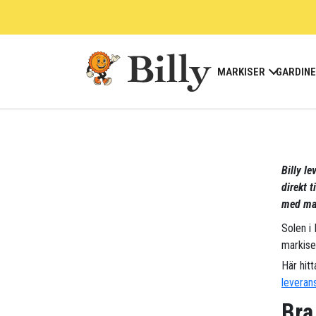
Skip
to
content
MARKISER
GARDIN
Billy le
direkt t
med mar
Solen i
markise
Här hitt
leveran
Bra