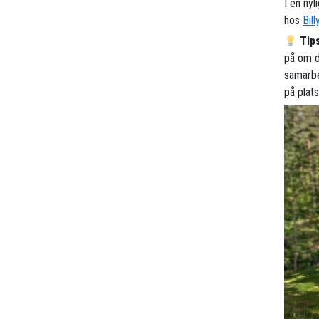
I en nyl
hos
Bill
Tip
på om du
samarbe
på plat