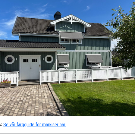
:
Se vår färgguide för markiser här.