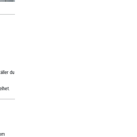
äller du
elhet.
nom