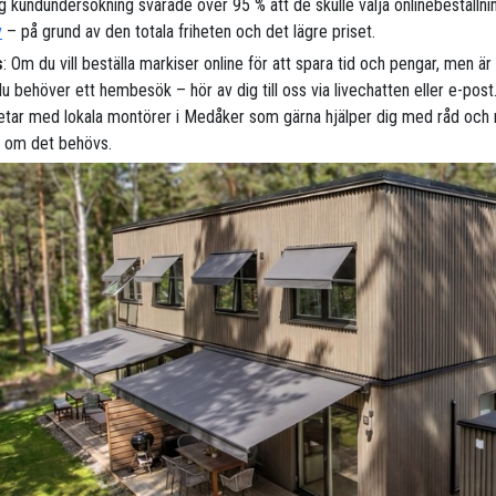
ig kundundersökning svarade över 95 % att de skulle välja onlinebeställni
y
– på grund av den totala friheten och det lägre priset.
s
: Om du vill beställa markiser online för att spara tid och pengar, men ä
 behöver ett hembesök – hör av dig till oss via livechatten eller e-post.
tar med lokala montörer i Medåker som gärna hjälper dig med råd och
s om det behövs.