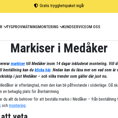
Gratis trygghetspaket ingår
ER
TYGPROV
MÄTNING
MONTERING
KUNDSERVICE
OM OSS
Markiser i Medåker
vererar
markiser
till Medåker inom 14 dagar inkluderat montering. Vill d
ill beställning kan du
klicka här
. Nedan kan du läsa mer om vad som är 
kisköp i just Medåker – och vilka trender som gäller där just nu.
 Medåker är efterlängtad, men den kan bli påfrestande i söderläge. Då sk
n en behaglig plats för återhämtning.
ar du allt du behöver för att beställa markis i Medåker – från beställning ti
s
och
montering
.
 att veta