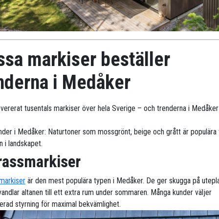
ssa markiser beställer
nderna i Medåker
levererat tusentals markiser över hela Sverige – och trenderna i Medåker
nder i Medåker: Naturtoner som mossgrönt, beige och grått är populära
n i landskapet.
rassmarkiser
markiser
är den mest populära typen i Medåker. De ger skugga på utepl
vandlar altanen till ett extra rum under sommaren. Många kunder väljer
erad styrning för maximal bekvämlighet.