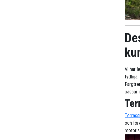
De
ku
Vi har 
tydliga.
Färgtre
passar i
Ter
Terrass
och för
motoris