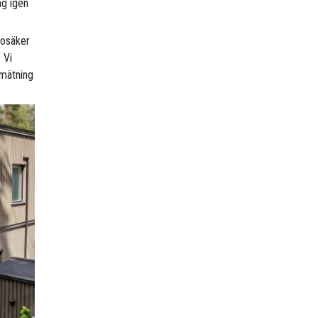
ng igen
r osäker
 Vi
 mätning