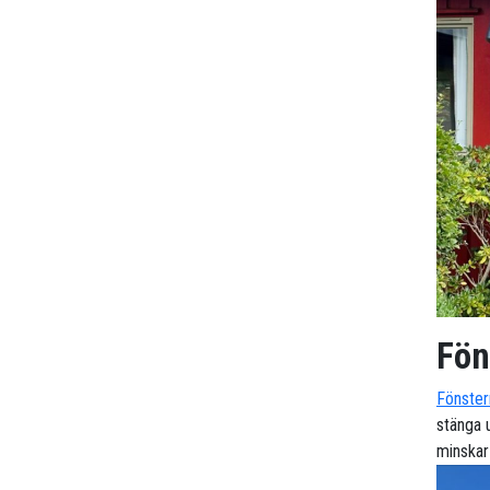
Fön
Fönster
stänga u
minskar