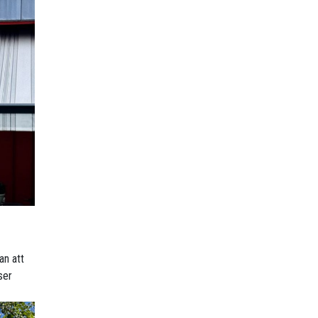
an att
ser