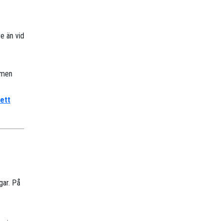
e än vid
, men
 ett
gar. På