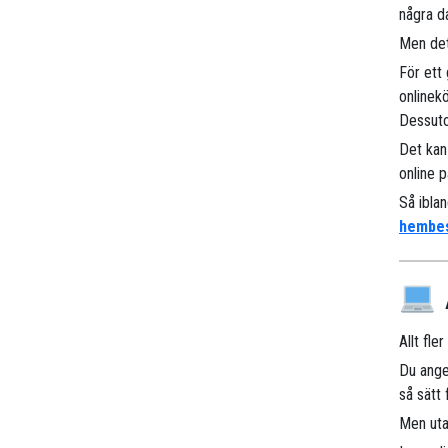
några d
Men det
För ett
onlinek
Dessuto
Det kan
online p
Så ibla
hembe
Allt fle
Du ange
så sätt
Men uta