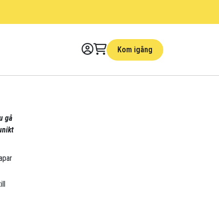
Kom igång
u gå
unikt
apar
ll