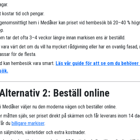
agar.
 kostar tid och pengar.
 genomsnittligt hem i Medåker kan priset vid hembesök bli 20–40 % högr
öp.
m tar det ofta 3–4 veckor längre innan markisen ens är beställd.
 vara värt det om du vill ha mycket rådgivning eller har en ovanlig fasad
assar för de flesta.
nd kan hembesök vara smart.
Läs vår guide för att se om du behöver
sök.
Alternativ 2: Beställ online
r i Medåker väljer nu den moderna vägen och beställer online.
r måtten själv, ser priset direkt på skärmen och får leverans inom 14 da
 får du
billigare markiser
.
n säljmöten, väntetider och extra kostnader.