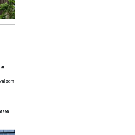
 är
 val som
atsen