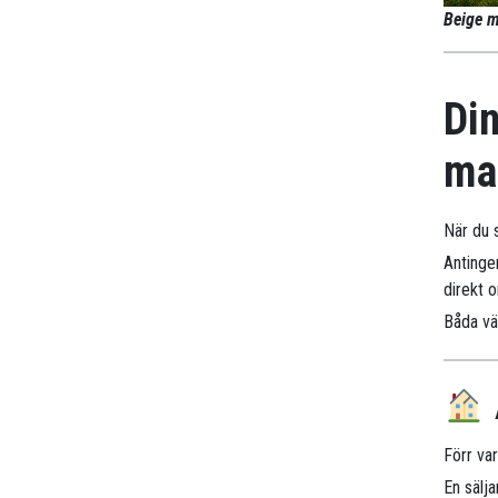
Beige m
Din
ma
När du 
Antinge
direkt 
Båda väg
Förr va
En sälj