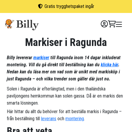
Skip
Gratis trygghetspaket ingår
to
content
Markiser i Ragunda
Billy levererar
markiser
till Ragunda inom 14 dagar inkluderat
montering. Vill du gå direkt till beställning kan du
klicka här
.
Nedan kan du läsa mer om vad som är unikt med markisköp i
just Ragunda – och vilka trender som gäller där just nu.
Solen i Ragunda är efterlängtad, men i den thailändska
paviljongens hemkommun kan solen gassa. Då är en markis den
smarta lösningen.
Här hittar du allt du behöver för att beställa markis i Ragunda –
från beställning till
leverans
och
montering
.
Bra att veta