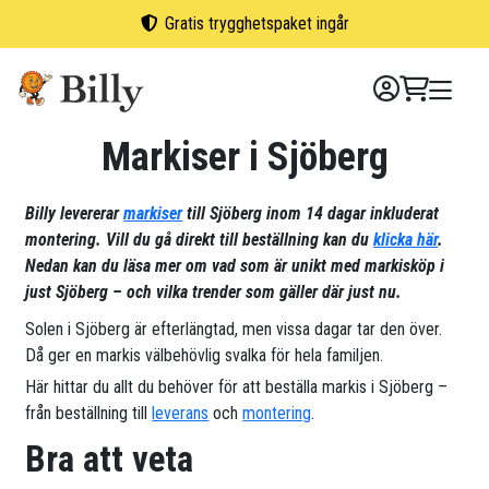
Skip
Gratis trygghetspaket ingår
to
content
Markiser i Sjöberg
Billy levererar
markiser
till Sjöberg inom 14 dagar inkluderat
montering. Vill du gå direkt till beställning kan du
klicka här
.
Nedan kan du läsa mer om vad som är unikt med markisköp i
just Sjöberg – och vilka trender som gäller där just nu.
Solen i Sjöberg är efterlängtad, men vissa dagar tar den över.
Då ger en markis välbehövlig svalka för hela familjen.
Här hittar du allt du behöver för att beställa markis i Sjöberg –
från beställning till
leverans
och
montering
.
Bra att veta