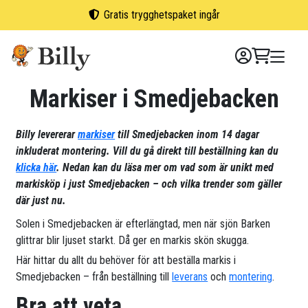
Skip
Gratis trygghetspaket ingår
to
content
Markiser i Smedjebacken
Billy levererar
markiser
till Smedjebacken inom 14 dagar
inkluderat montering. Vill du gå direkt till beställning kan du
klicka här
. Nedan kan du läsa mer om vad som är unikt med
markisköp i just Smedjebacken – och vilka trender som gäller
där just nu.
Solen i Smedjebacken är efterlängtad, men när sjön Barken
glittrar blir ljuset starkt. Då ger en markis skön skugga.
Här hittar du allt du behöver för att beställa markis i
Smedjebacken – från beställning till
leverans
och
montering
.
Bra att veta