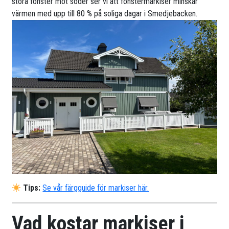
stora fönster mot söder ser vi att fönstermarkiser minskar
värmen med upp till 80 % på soliga dagar i Smedjebacken.
Tips:
Se vår färgguide för markiser här.
Vad kostar markiser i