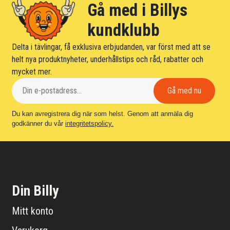
Gå med i Billys
kundklubb
Delta i tävlingar, få exklusiva erbjudanden, var först med att se
helt nya produktnyheter, underhållstips och råd, rabatter och
mycket mer.
Du kan avregistrera dig när som helst. Genom att anmäla dig
godkänner du vår
integritetspolicy.
Din Billy
Mitt konto