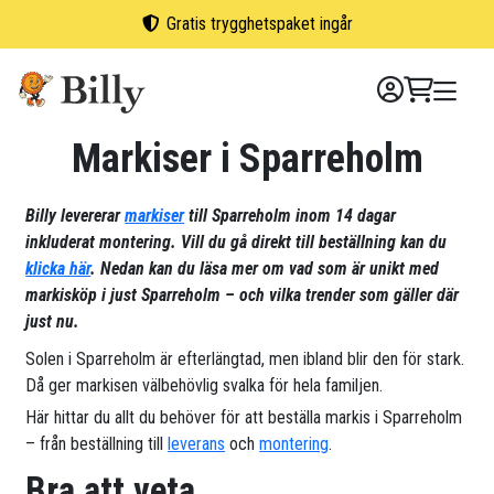
Skip
Gratis trygghetspaket ingår
to
content
Markiser i Sparreholm
Billy levererar
markiser
till Sparreholm inom 14 dagar
inkluderat montering. Vill du gå direkt till beställning kan du
klicka här
. Nedan kan du läsa mer om vad som är unikt med
markisköp i just Sparreholm – och vilka trender som gäller där
just nu.
Solen i Sparreholm är efterlängtad, men ibland blir den för stark.
Då ger markisen välbehövlig svalka för hela familjen.
Här hittar du allt du behöver för att beställa markis i Sparreholm
– från beställning till
leverans
och
montering
.
Bra att veta