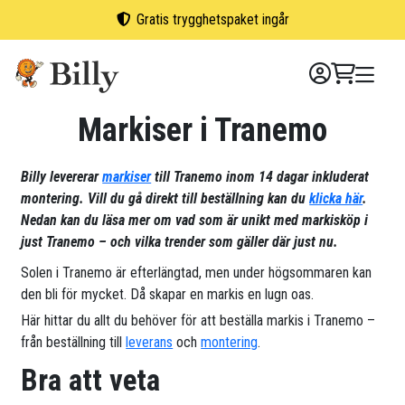
Skip
Gratis trygghetspaket ingår
to
content
Markiser i Tranemo
Billy levererar
markiser
till Tranemo inom 14 dagar inkluderat
montering. Vill du gå direkt till beställning kan du
klicka här
.
Nedan kan du läsa mer om vad som är unikt med markisköp i
just Tranemo – och vilka trender som gäller där just nu.
Solen i Tranemo är efterlängtad, men under högsommaren kan
den bli för mycket. Då skapar en markis en lugn oas.
Här hittar du allt du behöver för att beställa markis i Tranemo –
från beställning till
leverans
och
montering
.
Bra att veta