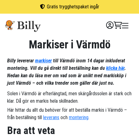
Skip
Gratis trygghetspaket ingår
to
content
Markiser i Värmdö
Billy levererar
markiser
till Värmdö inom 14 dagar inkluderat
montering. Vill du gå direkt till beställning kan du
klicka här
.
Nedan kan du läsa mer om vad som är unikt med markisköp i
just Värmdö – och vilka trender som gäller där just nu.
Solen i Värmdö är efterlängtad, men skärgårdssolen är stark och
klar. Då gör en markis hela skillnaden.
Här hittar du allt du behöver för att beställa markis i Värmdö –
från beställning till
leverans
och
montering
.
Bra att veta