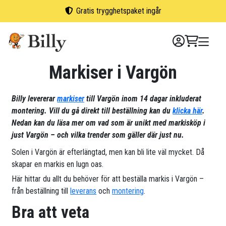
Skip
Gratis trygghetspaket ingår
to
content
Markiser i Vargön
Billy levererar
markiser
till Vargön inom 14 dagar inkluderat
montering. Vill du gå direkt till beställning kan du
klicka här
.
Nedan kan du läsa mer om vad som är unikt med markisköp i
just Vargön – och vilka trender som gäller där just nu.
Solen i Vargön är efterlängtad, men kan bli lite väl mycket. Då
skapar en markis en lugn oas.
Här hittar du allt du behöver för att beställa markis i Vargön –
från beställning till
leverans
och
montering
.
Bra att veta