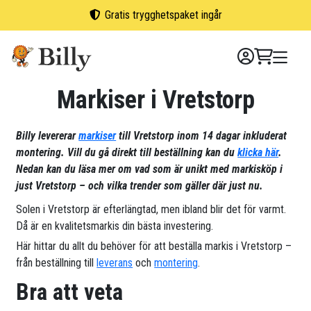
Skip
Gratis trygghetspaket ingår
to
content
Markiser i Vretstorp
Billy levererar
markiser
till Vretstorp inom 14 dagar inkluderat
montering. Vill du gå direkt till beställning kan du
klicka här
.
Nedan kan du läsa mer om vad som är unikt med markisköp i
just Vretstorp – och vilka trender som gäller där just nu.
Solen i Vretstorp är efterlängtad, men ibland blir det för varmt.
Då är en kvalitetsmarkis din bästa investering.
Här hittar du allt du behöver för att beställa markis i Vretstorp –
från beställning till
leverans
och
montering
.
Bra att veta