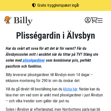
Skip
Gratis trygghetspaket ingår
to
content
Plisségardin i Älvsbyn
Har du svårt att sova för att det är för varmt? Får du
Älvsbynssolen mitt i ansiktet när du tittar på TV? Stäng ute
solen med
plisségardiner
som kombinerar pris, perfekt
passform och funktion.
Billy levererar plisségardiner till Älvsbyn inom 14 dagar –
inklusive montering för 290 kr om du önskar det.
Vill du gå direkt till beställning kan du
klicka här
. Nedan kan du
läsa mer om vad som är unikt med plisségardiner i just Älvsbyn
– och vilka trender som gäller där just nu.
Solen i Älvsbyn är efterlängtad, men Norrbottens pärla kan bli