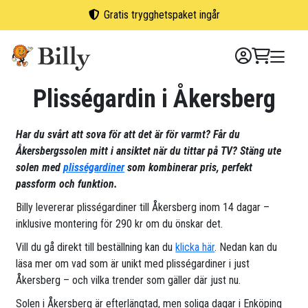
Skip
Gratis trygghetspaket ingår
to
content
Plisségardin i Åkersberg
Har du svårt att sova för att det är för varmt? Får du
Åkersbergssolen mitt i ansiktet när du tittar på TV? Stäng ute
solen med
plisségardiner
som kombinerar pris, perfekt
passform och funktion.
Billy levererar plisségardiner till Åkersberg inom 14 dagar –
inklusive montering för 290 kr om du önskar det.
Vill du gå direkt till beställning kan du
klicka här
. Nedan kan du
läsa mer om vad som är unikt med plisségardiner i just
Åkersberg – och vilka trender som gäller där just nu.
Solen i Åkersberg är efterlängtad, men soliga dagar i Enköping