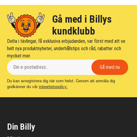
Gå med i Billys
kundklubb
Delta i tävlingar, få exklusiva erbjudanden, var först med att se
helt nya produktnyheter, underhållstips och råd, rabatter och
mycket mer.
Du kan avregistrera dig när som helst. Genom att anmäla dig
godkänner du vår
integritetspolicy.
Din Billy