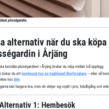
bbel plisségardin.
a alternativ när du ska köpa
sségardin i Årjäng
ka beställa plisségardiner i Årjäng brukar du välja mellan två upplägg.
n bokar du ett
hembesök hos en traditionell återförsäljare
– eller så best
online hos
Billy
.
arna kan fungera bra, men de skiljer sig rejält i pris, tidsåtgång och enk
Alternativ 1: Hembesök