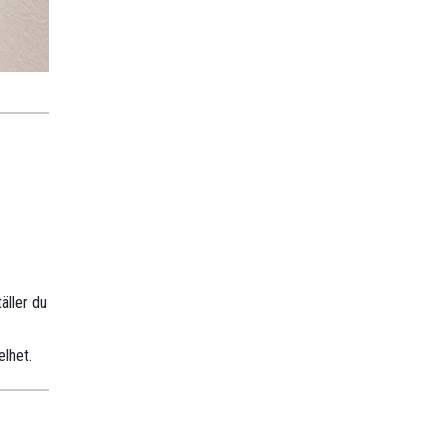
äller du
elhet.