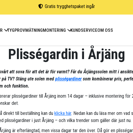
Gratis trygghetspaket ingår
ER
TYGPROV
MÄTNING
MONTERING
KUNDSERVICE
OM OSS
Plisségardin i Årjäng
vårt att sova för att det är för varmt? Får du Årjängssolen mitt i ansikt
ar på TV? Stäng ute solen med
plisségardiner
som kombinerar pris, perfe
m och funktion.
vererar plisségardiner till Årjäng inom 14 dagar – inklusive montering för
nskar det.
gå direkt till beställning kan du
klicka här
. Nedan kan du läsa mer om vad 
d plisségardiner i just Årjäng – och vilka trender som gäller där just nu.
 Årjäng är efterlängtad, men vissa dagar tar den över. Då gör en plisségar