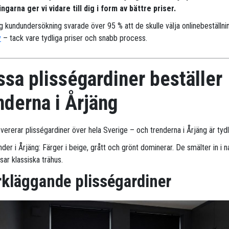
ngarna ger vi vidare till dig i form av bättre priser.
ig kundundersökning svarade över 95 % att de skulle välja onlinebeställni
y
– tack vare tydliga priser och snabb process.
sa plisségardiner beställer
nderna i Årjäng
evererar plisségardiner över hela Sverige – och trenderna i Årjäng är tydl
der i Årjäng: Färger i beige, grått och grönt dominerar. De smälter in i n
sar klassiska trähus.
kläggande plisségardiner