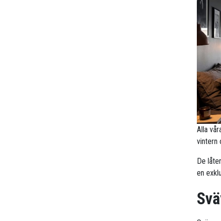
Alla vå
vintern
De låte
en exklu
Svä