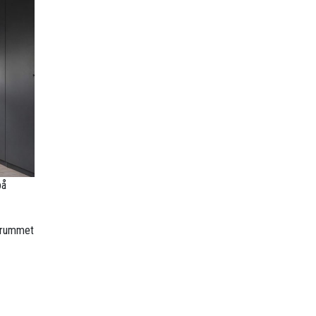
på
r rummet