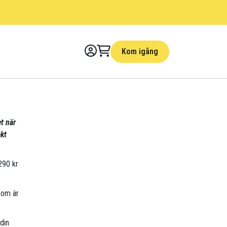
Kom igång
et när
kt
 290 kr
som är
din