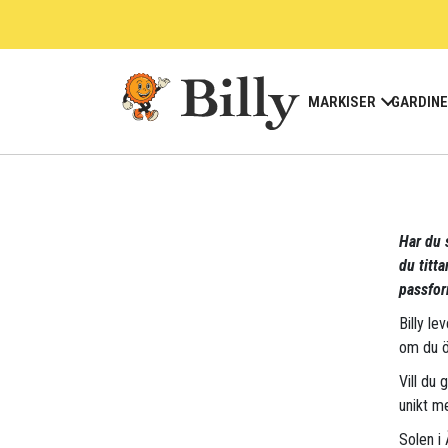
Skip
to
content
MARKISER
GARDIN
Har du s
du titt
passfor
Billy le
om du ö
Vill du 
unikt me
Solen i