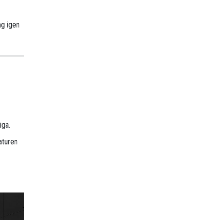
ng igen
iga.
aturen