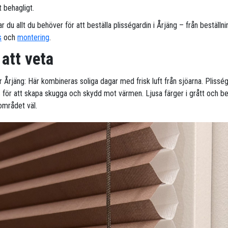
behagligt.
ar du allt du behöver för att beställa plisségardin i Årjäng – från beställnin
s
och
montering
.
 att veta
r Årjäng: Här kombineras soliga dagar med frisk luft från sjöarna. Plissé
 för att skapa skugga och skydd mot värmen. Ljusa färger i grått och b
området väl.