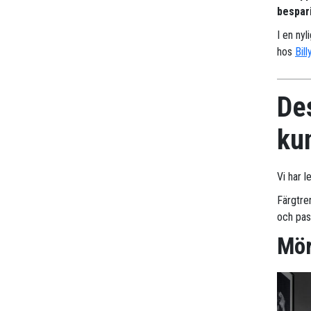
bespari
I en nyl
hos
Bill
Des
ku
Vi har l
Färgtren
och pas
Mör