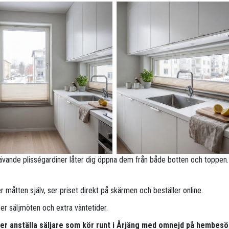
ävande plisségardiner låter dig öppna dem från både botten och toppen.
 måtten själv, ser priset direkt på skärmen och beställer online.
per säljmöten och extra väntetider.
per anställa säljare som kör runt i Årjäng med omnejd på hembesö