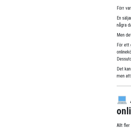
Förr va
En sälj
några d
Men det
För ett
onlinek
Dessuto
Det kan 
men att 
onl
Allt fle