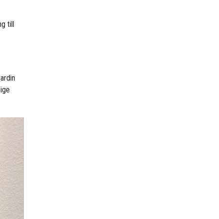
g till
gardin
eige