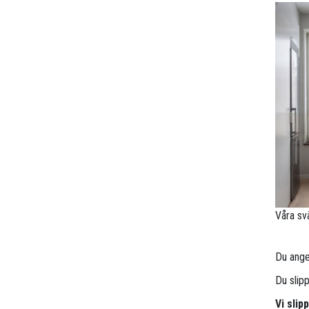
Våra sv
Du anger
Du slip
Vi slip