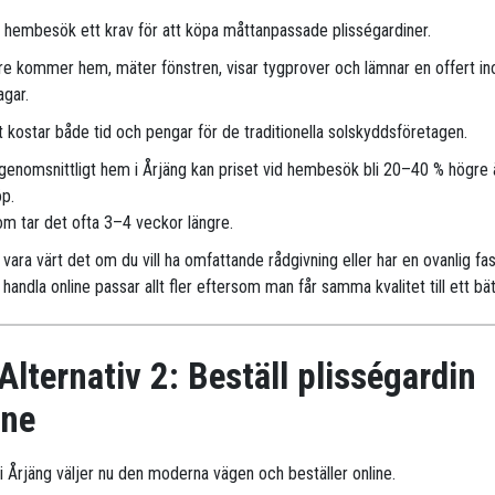
r hembesök ett krav för att köpa måttanpassade plisségardiner.
are kommer hem, mäter fönstren, visar tygprover och lämnar en offert i
agar.
 kostar både tid och pengar för de traditionella solskyddsföretagen.
 genomsnittligt hem i Årjäng kan priset vid hembesök bli 20–40 % högre 
öp.
m tar det ofta 3–4 veckor längre.
vara värt det om du vill ha omfattande rådgivning eller har en ovanlig fa
handla online passar allt fler eftersom man får samma kvalitet till ett bät
Alternativ 2: Beställ plisségardin
ine
r i Årjäng väljer nu den moderna vägen och beställer online.