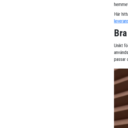
hemmet 
Här hitt
leveran
Bra
Unikt fö
används
passar 