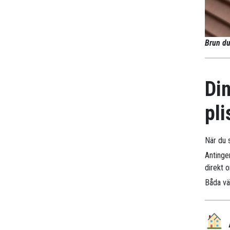
Brun du
Din
pli
När du s
Antinge
direkt 
Båda väg