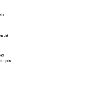
nom
än vid
sad,
tre pris.