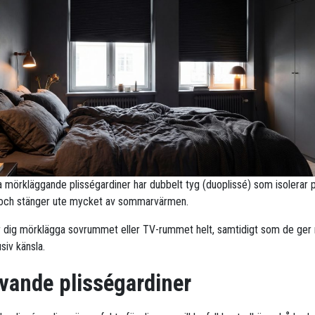
ra mörkläggande plisségardiner har dubbelt tyg (duoplissé) som isolerar 
 och stänger ute mycket av sommarvärmen.
r dig mörklägga sovrummet eller TV-rummet helt, samtidigt som de ge
siv känsla.
vande plisségardiner