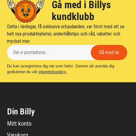
Gå med i Billys
kundklubb
Delta i tävlingar, få exklusiva erbjudanden, var först med att se
helt nya produktnyheter, underhållstips och råd, rabatter och
mycket mer.
Du kan avregistrera dig när som helst. Genom att anmäla dig
godkänner du vår
integritetspolicy.
Din Billy
Mitt konto
Varukorg