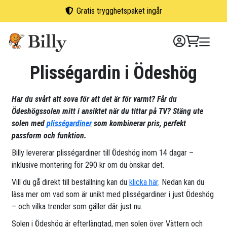
Skip
Gratis trygghetspaket ingår
to
content
Plisségardin i Ödeshög
Har du svårt att sova för att det är för varmt? Får du
Ödeshögssolen mitt i ansiktet när du tittar på TV? Stäng ute
solen med
plisségardiner
som kombinerar pris, perfekt
passform och funktion.
Billy levererar plisségardiner till Ödeshög inom 14 dagar –
inklusive montering för 290 kr om du önskar det.
Vill du gå direkt till beställning kan du
klicka här
. Nedan kan du
läsa mer om vad som är unikt med plisségardiner i just Ödeshög
– och vilka trender som gäller där just nu.
Solen i Ödeshög är efterlängtad, men solen över Vättern och