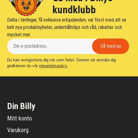
kundklubb
Delta i tävlingar, få exklusiva erbjudanden, var först med att se
helt nya produktnyheter, underhållstips och råd, rabatter och
mycket mer.
Du kan avregistrera dig när som helst. Genom att anmäla dig
godkänner du vår
integritetspolicy.
Din Billy
Mitt konto
Varukorg