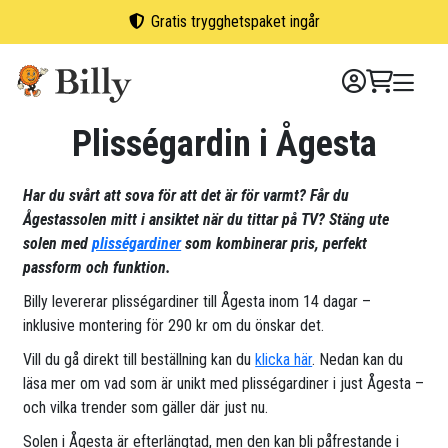
Skip
Gratis trygghetspaket ingår
to
content
Plisségardin i Ågesta
Har du svårt att sova för att det är för varmt? Får du
Ågestassolen mitt i ansiktet när du tittar på TV? Stäng ute
solen med
plisségardiner
som kombinerar pris, perfekt
passform och funktion.
Billy levererar plisségardiner till Ågesta inom 14 dagar –
inklusive montering för 290 kr om du önskar det.
Vill du gå direkt till beställning kan du
klicka här
. Nedan kan du
läsa mer om vad som är unikt med plisségardiner i just Ågesta –
och vilka trender som gäller där just nu.
Solen i Ågesta är efterlängtad, men den kan bli påfrestande i