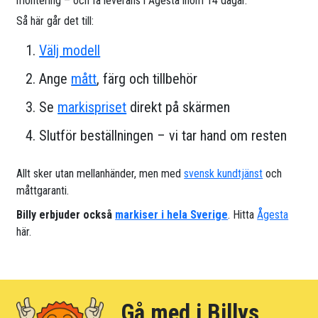
montering – och få leverans i Ågesta inom 14 dagar.
Så här går det till:
Välj modell
Ange
mått
, färg och tillbehör
Se
markispriset
direkt på skärmen
Slutför beställningen – vi tar hand om resten
Allt sker utan mellanhänder, men med
svensk kundtjänst
och
måttgaranti.
Billy erbjuder också
markiser i hela Sverige
. Hitta
Ågesta
här.
Gå med i Billys