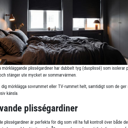
ra mörkläggande plisségardiner har dubbelt tyg (duoplissé) som isolerar 
 och stänger ute mycket av sommarvärmen.
r dig mörklägga sovrummet eller TV-rummet helt, samtidigt som de ge
siv känsla.
vande plisségardiner
 plisségardiner är perfekta för dig som vill ha full kontroll över både d