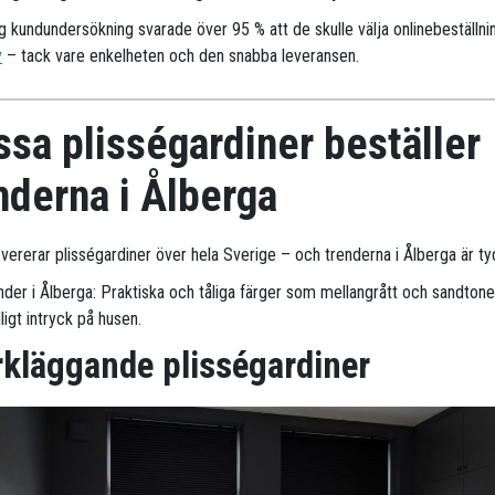
ig kundundersökning svarade över 95 % att de skulle välja onlinebeställni
y
– tack vare enkelheten och den snabba leveransen.
sa plisségardiner beställer
nderna i Ålberga
evererar plisségardiner över hela Sverige – och trenderna i Ålberga är tyd
nder i Ålberga: Praktiska och tåliga färger som mellangrått och sandtone
ligt intryck på husen.
kläggande plisségardiner