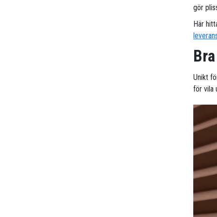
gör pli
Här hitt
leveran
Bra
Unikt fö
för vil