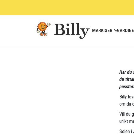
Skip
to
content
MARKISER
GARDIN
Har du s
du titt
passfor
Billy le
om du ö
Vill du 
unikt me
Solen i