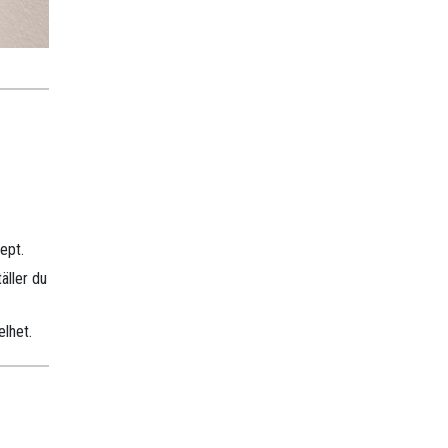
ept.
äller du
elhet.