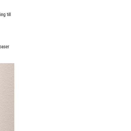
ng till
 oaser