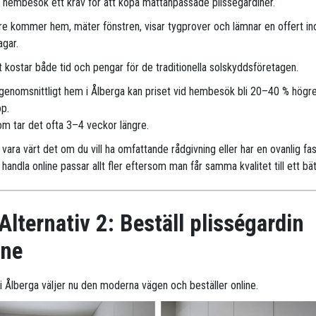
r hembesök ett krav för att köpa måttanpassade plisségardiner.
are kommer hem, mäter fönstren, visar tygprover och lämnar en offert i
agar.
 kostar både tid och pengar för de traditionella solskyddsföretagen.
 genomsnittligt hem i Ålberga kan priset vid hembesök bli 20–40 % högre
öp.
m tar det ofta 3–4 veckor längre.
vara värt det om du vill ha omfattande rådgivning eller har en ovanlig fa
handla online passar allt fler eftersom man får samma kvalitet till ett bät
Alternativ 2: Beställ plisségardin
ine
r i Ålberga väljer nu den moderna vägen och beställer online.