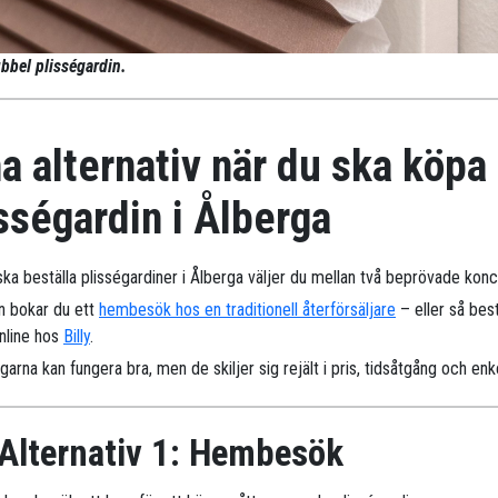
bbel plisségardin.
a alternativ när du ska köpa
sségardin i Ålberga
ska beställa plisségardiner i Ålberga väljer du mellan två beprövade konc
n bokar du ett
hembesök hos en traditionell återförsäljare
– eller så best
online hos
Billy
.
arna kan fungera bra, men de skiljer sig rejält i pris, tidsåtgång och enk
Alternativ 1: Hembesök