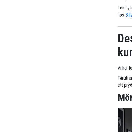
I en nyl
hos
Bill
Des
ku
Vi har l
Färgtre
ett pryd
Mör