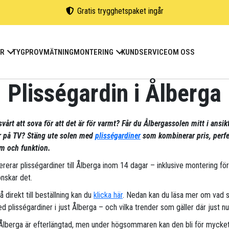
Gratis trygghetspaket ingår
ER
TYGPROV
MÄTNING
MONTERING
KUNDSERVICE
OM OSS
Plisségardin i Ålberga
vårt att sova för att det är för varmt? Får du Ålbergassolen mitt i ansik
ar på TV? Stäng ute solen med
plisségardiner
som kombinerar pris, perfe
m och funktion.
vererar plisségardiner till Ålberga inom 14 dagar – inklusive montering fö
nskar det.
gå direkt till beställning kan du
klicka här
. Nedan kan du läsa mer om vad 
d plisségardiner i just Ålberga – och vilka trender som gäller där just nu
 Ålberga är efterlängtad, men under högsommaren kan den bli för mycke