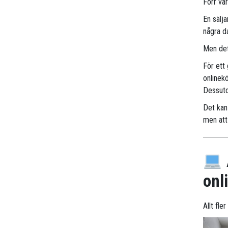
Förr va
En sälj
några d
Men det
För ett
onlinek
Dessuto
Det kan 
men att 
onl
Allt fle