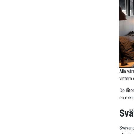
Alla vå
vintern
De låte
en exklu
Svä
Svävande