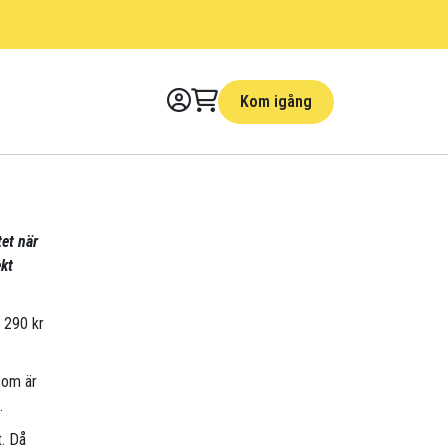
Kom igång
tet när
kt
r 290 kr
som är
.
t. Då