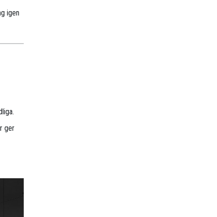
ng igen
liga.
r ger