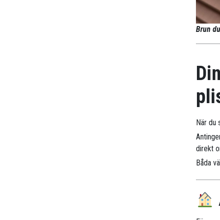
Brun du
Din
pli
När du 
Antinge
direkt 
Båda väg