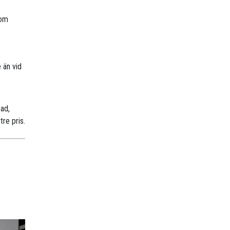
nom
 än vid
sad,
tre pris.