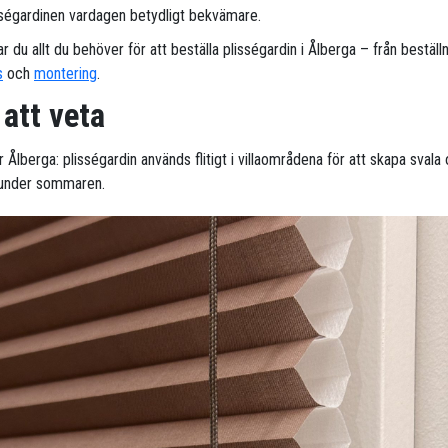
sségardinen vardagen betydligt bekvämare.
ar du allt du behöver för att beställa plisségardin i Ålberga – från beställni
s
och
montering
.
 att veta
r Ålberga: plisségardin används flitigt i villaområdena för att skapa svala
a under sommaren.