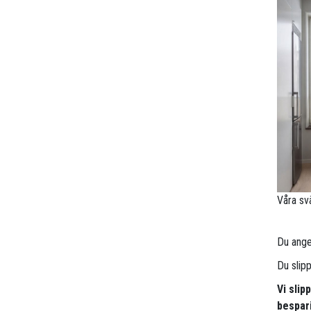
Våra sv
Du anger
Du slip
Vi slip
bespari