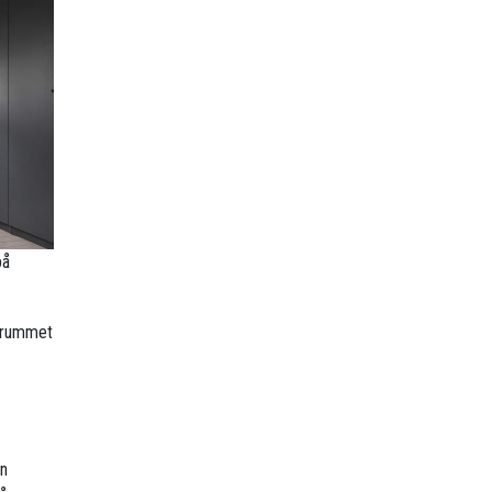
på
r rummet
en