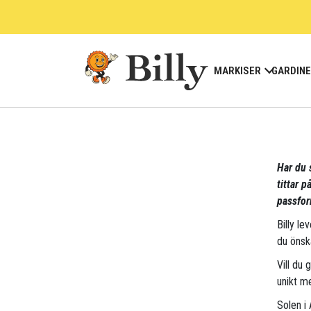
Skip
to
content
MARKISER
GARDIN
Har du s
tittar 
passfor
Billy le
du önsk
Vill du 
unikt me
Solen i 