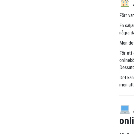
Förr va
En sälj
några d
Men det
För ett
onlinek
Dessuto
Det kan 
men att 
onl