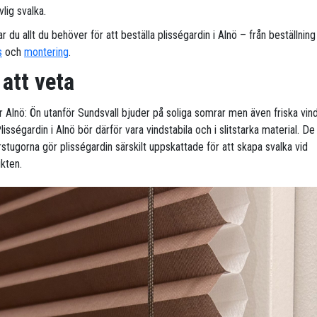
lig svalka.
ar du allt du behöver för att beställa plisségardin i Alnö – från beställning t
s
och
montering
.
 att veta
r Alnö: Ön utanför Sundsvall bjuder på soliga somrar men även friska vind
lisségardin i Alnö bör därför vara vindstabila och i slitstarka material. 
tugorna gör plisségardin särskilt uppskattade för att skapa svalka vid
ikten.