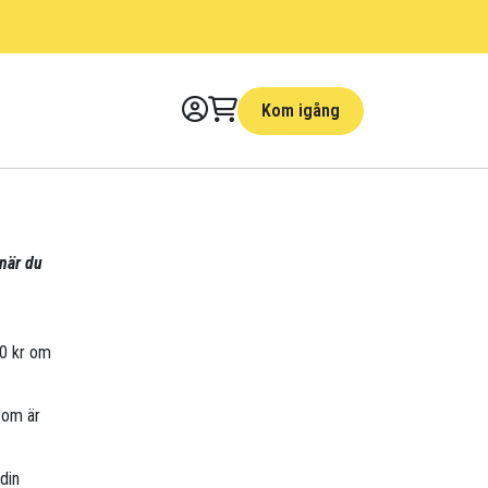
Kom igång
 när du
90 kr om
som är
din