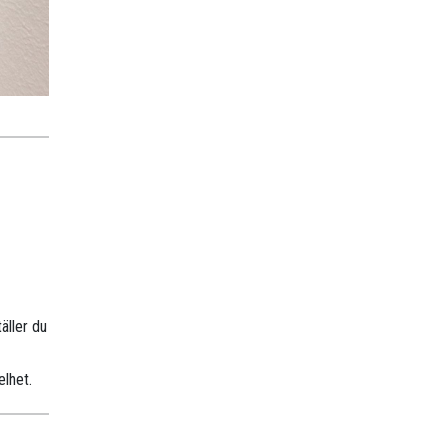
äller du
elhet.