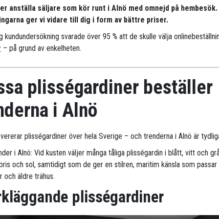
per anställa säljare som kör runt i Alnö med omnejd på hembesök.
ngarna ger vi vidare till dig i form av bättre priser.
ig kundundersökning svarade över 95 % att de skulle välja onlinebeställni
y
– på grund av enkelheten.
sa plisségardiner beställer
nderna i Alnö
evererar plisségardiner över hela Sverige – och trenderna i Alnö är tydlig
der i Alnö: Vid kusten väljer många tåliga plisségardin i blått, vitt och gr
sbris och sol, samtidigt som de ger en stilren, maritim känsla som passar
or och äldre trähus.
kläggande plisségardiner