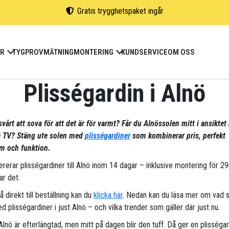
Gratis trygghetspaket ingår
ER
TYGPROV
MÄTNING
MONTERING
KUNDSERVICE
OM OSS
Plisségardin i Alnö
vårt att sova för att det är för varmt? Får du Alnössolen mitt i ansiktet
på TV? Stäng ute solen med
plisségardiner
som kombinerar pris, perfekt
m och funktion.
vererar plisségardiner till Alnö inom 14 dagar – inklusive montering för 2
ar det.
gå direkt till beställning kan du
klicka här
. Nedan kan du läsa mer om vad 
d plisségardiner i just Alnö – och vilka trender som gäller där just nu.
Alnö är efterlängtad, men mitt på dagen blir den tuff. Då ger en plisségar