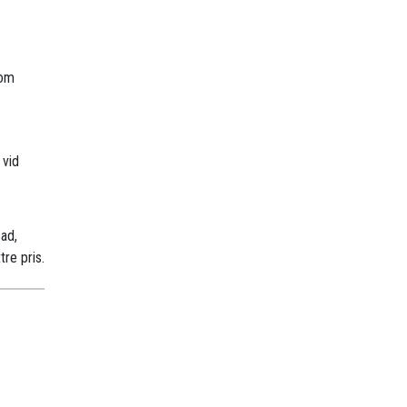
nom
 vid
sad,
tre pris.