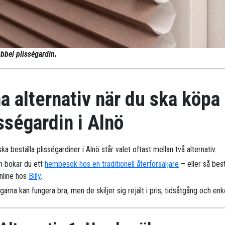
bbel plisségardin.
a alternativ när du ska köpa
sségardin i Alnö
ka beställa plisségardiner i Alnö står valet oftast mellan två alternativ.
n bokar du ett
hembesök hos en traditionell återförsäljare
– eller så best
online hos
Billy
.
arna kan fungera bra, men de skiljer sig rejält i pris, tidsåtgång och enk