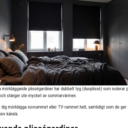
ra mörkläggande plisségardiner har dubbelt tyg (duoplissé) som isolerar 
 och stänger ute mycket av sommarvärmen.
r dig mörklägga sovrummet eller TV-rummet helt, samtidigt som de ge
siv känsla.