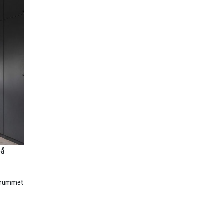
på
r rummet