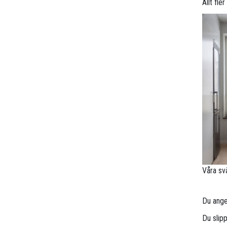
Allt fle
Våra sv
Du anger
Du slip