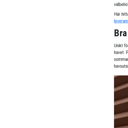
välbehöv
Här hitt
leveran
Bra
Unikt fö
havet. P
sommars
havsuts