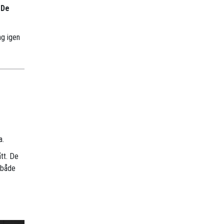
 De
ng igen
a.
ått. De
 både