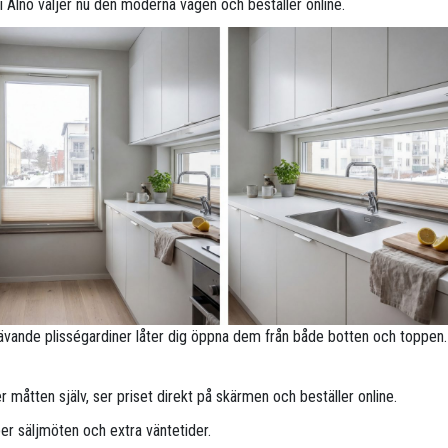
r i Alnö väljer nu den moderna vägen och beställer online.
ävande plisségardiner låter dig öppna dem från både botten och toppen.
 måtten själv, ser priset direkt på skärmen och beställer online.
per säljmöten och extra väntetider.