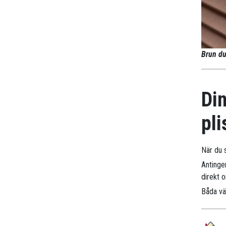
Brun du
Din
pli
När du s
Antinge
direkt 
Båda väg