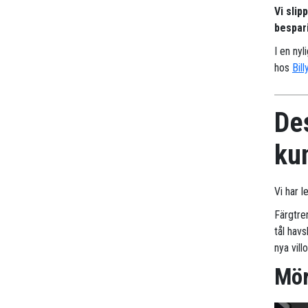
Vi slip
bespari
I en nyl
hos
Bill
Des
ku
Vi har l
Färgtren
tål hav
nya vill
Mör