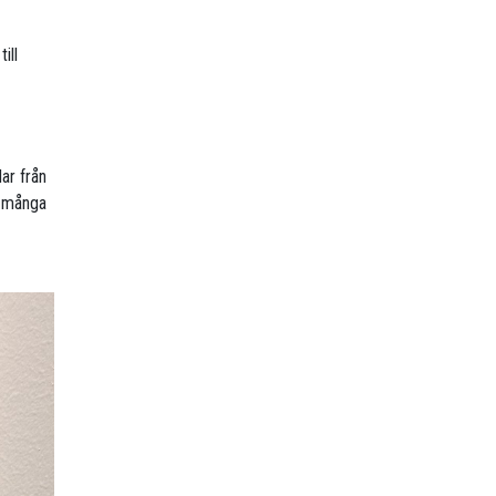
ill
ar från
De många