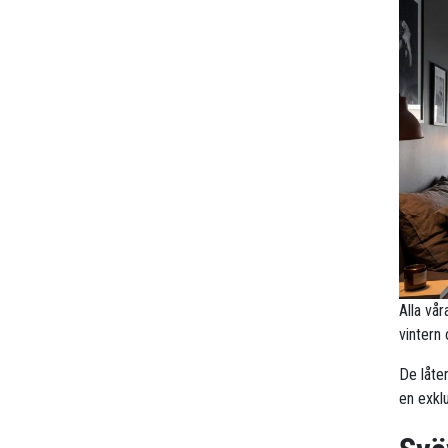
Alla vå
vintern
De låte
en exklu