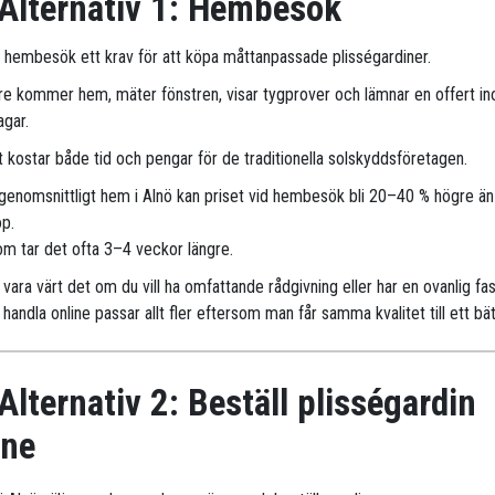
Alternativ 1: Hembesök
r hembesök ett krav för att köpa måttanpassade plisségardiner.
are kommer hem, mäter fönstren, visar tygprover och lämnar en offert i
agar.
 kostar både tid och pengar för de traditionella solskyddsföretagen.
 genomsnittligt hem i Alnö kan priset vid hembesök bli 20–40 % högre än
öp.
m tar det ofta 3–4 veckor längre.
vara värt det om du vill ha omfattande rådgivning eller har en ovanlig fa
handla online passar allt fler eftersom man får samma kvalitet till ett bät
Alternativ 2: Beställ plisségardin
ine