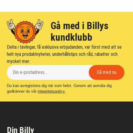
Gå med i Billys
kundklubb
Delta i tävlingar, få exklusiva erbjudanden, var först med att se
helt nya produktnyheter, underhållstips och råd, rabatter och
mycket mer.
Du kan avregistrera dig när som helst. Genom att anmäla dig
godkänner du vår
integritetspolicy.
Din Billy