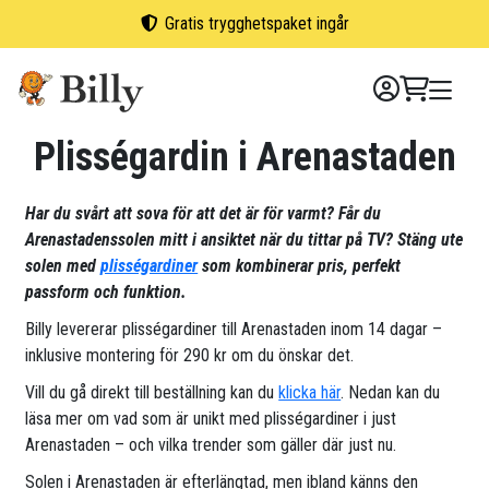
Skip
Gratis trygghetspaket ingår
to
content
Plisségardin i Arenastaden
Har du svårt att sova för att det är för varmt? Får du
Arenastadenssolen mitt i ansiktet när du tittar på TV? Stäng ute
solen med
plisségardiner
som kombinerar pris, perfekt
passform och funktion.
Billy levererar plisségardiner till Arenastaden inom 14 dagar –
inklusive montering för 290 kr om du önskar det.
Vill du gå direkt till beställning kan du
klicka här
. Nedan kan du
läsa mer om vad som är unikt med plisségardiner i just
Arenastaden – och vilka trender som gäller där just nu.
Solen i Arenastaden är efterlängtad, men ibland känns den