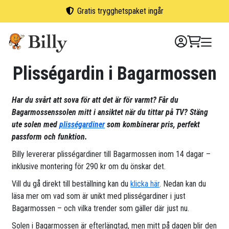
Skip
Gratis trygghetspaket ingår
to
content
Plisségardin i Bagarmossen
Har du svårt att sova för att det är för varmt? Får du
Bagarmossenssolen mitt i ansiktet när du tittar på TV? Stäng
ute solen med
plisségardiner
som kombinerar pris, perfekt
passform och funktion.
Billy levererar plisségardiner till Bagarmossen inom 14 dagar –
inklusive montering för 290 kr om du önskar det.
Vill du gå direkt till beställning kan du
klicka här
. Nedan kan du
läsa mer om vad som är unikt med plisségardiner i just
Bagarmossen – och vilka trender som gäller där just nu.
Solen i Bagarmossen är efterlängtad, men mitt på dagen blir den