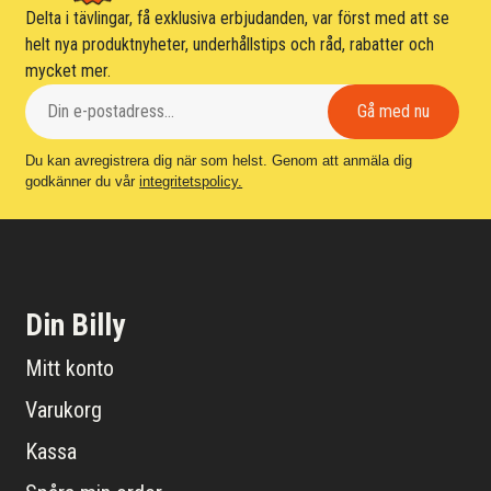
Delta i tävlingar, få exklusiva erbjudanden, var först med att se
helt nya produktnyheter, underhållstips och råd, rabatter och
mycket mer.
Du kan avregistrera dig när som helst. Genom att anmäla dig
godkänner du vår
integritetspolicy.
Din Billy
Mitt konto
Varukorg
Kassa