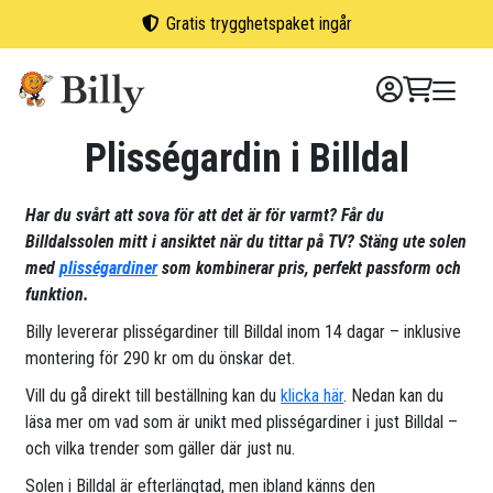
Skip
Gratis trygghetspaket ingår
to
content
Plisségardin i Billdal
Har du svårt att sova för att det är för varmt? Får du
Billdalssolen mitt i ansiktet när du tittar på TV? Stäng ute solen
med
plisségardiner
som kombinerar pris, perfekt passform och
funktion.
Billy levererar plisségardiner till Billdal inom 14 dagar – inklusive
montering för 290 kr om du önskar det.
Vill du gå direkt till beställning kan du
klicka här
. Nedan kan du
läsa mer om vad som är unikt med plisségardiner i just Billdal –
och vilka trender som gäller där just nu.
Solen i Billdal är efterlängtad, men ibland känns den