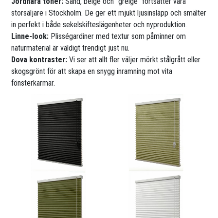
Jordnära toner:
Sand, beige och ”greige” fortsätter vara
storsäljare i Stockholm. De ger ett mjukt ljusinsläpp och smälter
in perfekt i både sekelskifteslägenheter och nyproduktion.
Linne-look:
Plisségardiner med textur som påminner om
naturmaterial är väldigt trendigt just nu.
Dova kontraster:
Vi ser att allt fler väljer mörkt stålgrått eller
skogsgrönt för att skapa en snygg inramning mot vita
fönsterkarmar.