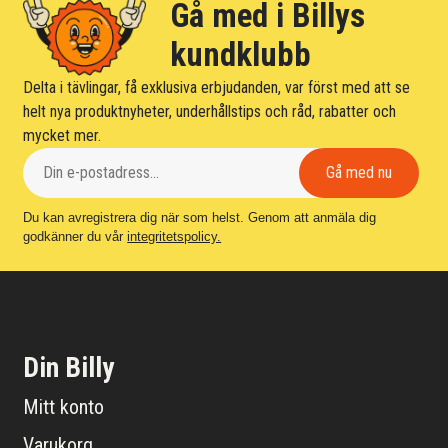
Gå med i Billys
kundklubb
Delta i tävlingar, få exklusiva erbjudanden, var först med att se
helt nya produktnyheter, underhållstips och råd, rabatter och
mycket mer.
Du kan avregistrera dig när som helst. Genom att anmäla dig
godkänner du vår
integritetspolicy.
Din Billy
Mitt konto
Varukorg