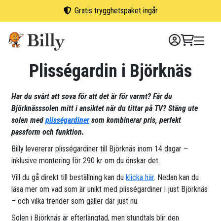
Skip
Gratis trygghetspaket ingår
to
content
Plisségardin i Björknäs
Har du svårt att sova för att det är för varmt? Får du
Björknässsolen mitt i ansiktet när du tittar på TV? Stäng ute
solen med
plisségardiner
som kombinerar pris, perfekt
passform och funktion.
Billy levererar plisségardiner till Björknäs inom 14 dagar –
inklusive montering för 290 kr om du önskar det.
Vill du gå direkt till beställning kan du
klicka här
. Nedan kan du
läsa mer om vad som är unikt med plisségardiner i just Björknäs
– och vilka trender som gäller där just nu.
Solen i Björknäs är efterlängtad, men stundtals blir den