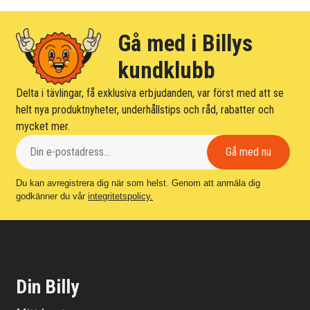
Gå med i Billys
kundklubb
Delta i tävlingar, få exklusiva erbjudanden, var först med att se
helt nya produktnyheter, underhållstips och råd, rabatter och
mycket mer.
Du kan avregistrera dig när som helst. Genom att anmäla dig
godkänner du vår
integritetspolicy.
Din Billy