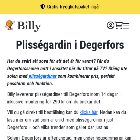
Skip
Gratis trygghetspaket ingår
to
content
Plisségardin i Degerfors
Har du svårt att sova för att det är för varmt? Får du
Degerforsssolen mitt i ansiktet när du tittar på TV? Stäng ute
solen med
plisségardiner
som kombinerar pris, perfekt
passform och funktion.
Billy levererar plisségardiner till Degerfors inom 14 dagar –
inklusive montering för 290 kr om du önskar det.
Vill du gå direkt till beställning kan du
klicka här
. Nedan kan du
läsa mer om vad som är unikt med plisségardiner i just
Degerfors – och vilka trender som gäller där just nu.
Solen i Degerfors är efterlängtad, men under högsommaren kan