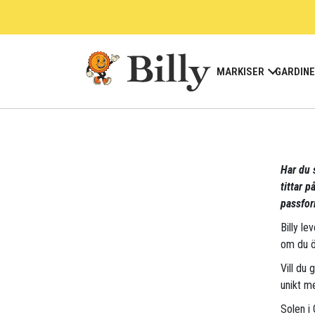
Skip
to
content
MARKISER
GARDIN
Har du s
tittar 
passfor
Billy le
om du ö
Vill du 
unikt me
Solen i 