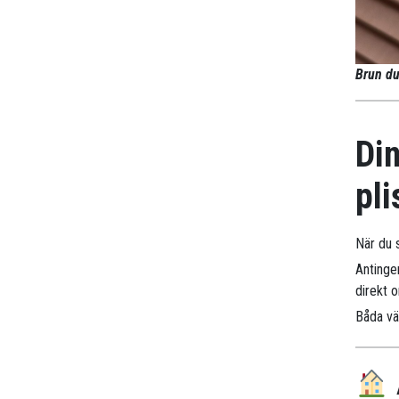
Brun du
Din
pli
När du s
Antinge
direkt 
Båda väg