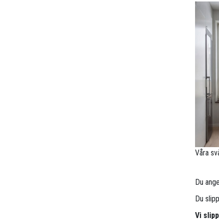
Våra sv
Du anger
Du slip
Vi sli