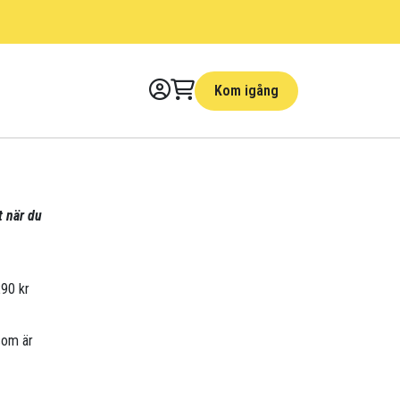
Kom igång
t när du
290 kr
som är