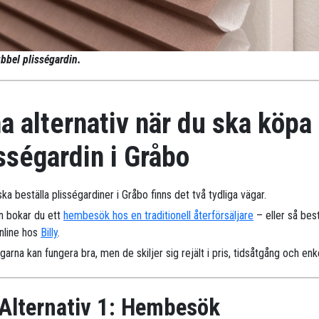
bbel plisségardin.
a alternativ när du ska köpa
sségardin i Gråbo
ka beställa plisségardiner i Gråbo finns det två tydliga vägar.
n bokar du ett
hembesök hos en traditionell återförsäljare
– eller så best
online hos
Billy
.
arna kan fungera bra, men de skiljer sig rejält i pris, tidsåtgång och enk
Alternativ 1: Hembesök