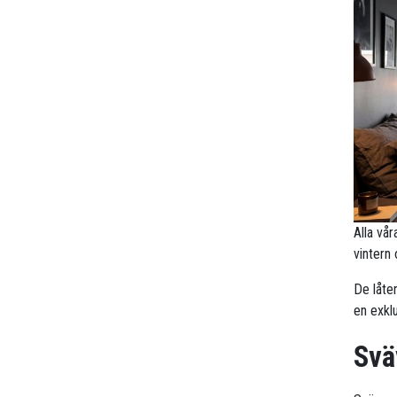
Alla vå
vintern
De låte
en exklu
Svä