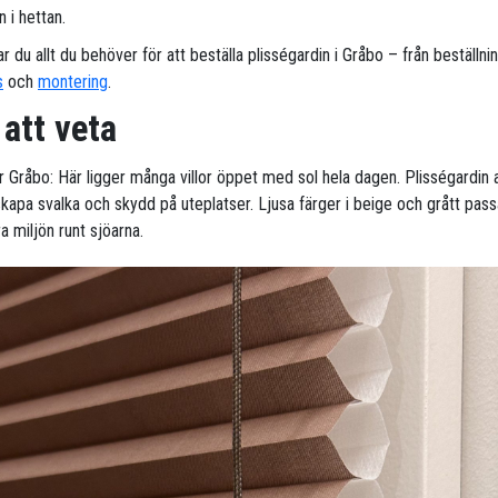
 i hettan.
ar du allt du behöver för att beställa plisségardin i Gråbo – från beställning
s
och
montering
.
 att veta
ör Gråbo: Här ligger många villor öppet med sol hela dagen. Plisségardin
 skapa svalka och skydd på uteplatser. Ljusa färger i beige och grått pas
a miljön runt sjöarna.