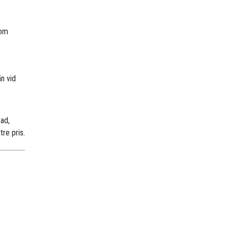
nom
n vid
sad,
tre pris.