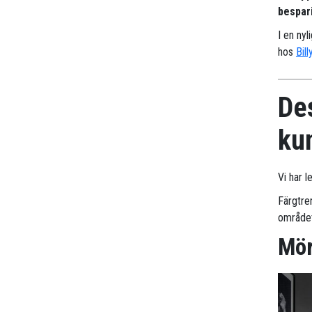
bespari
I en nyl
hos
Bill
Des
ku
Vi har l
Färgtre
områdets
Mör