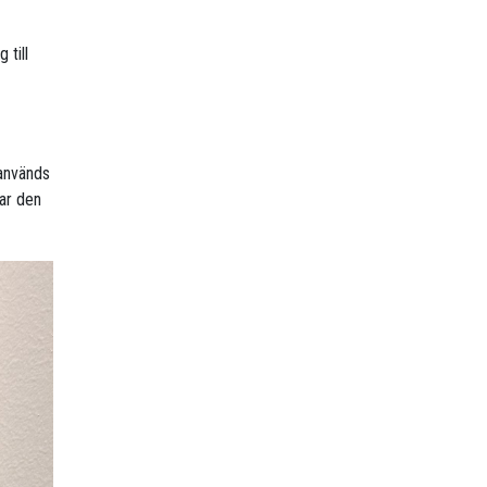
 till
 används
sar den