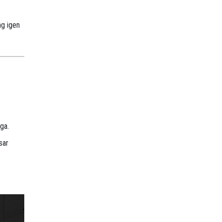
ng igen
ga.
sar