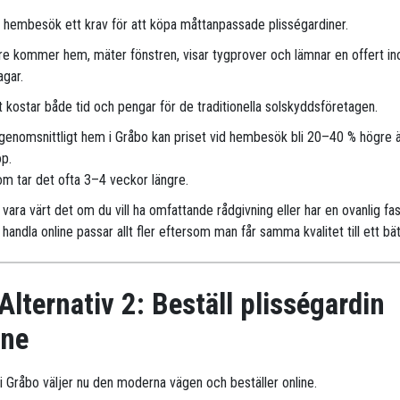
r hembesök ett krav för att köpa måttanpassade plisségardiner.
are kommer hem, mäter fönstren, visar tygprover och lämnar en offert i
agar.
 kostar både tid och pengar för de traditionella solskyddsföretagen.
 genomsnittligt hem i Gråbo kan priset vid hembesök bli 20–40 % högre ä
öp.
m tar det ofta 3–4 veckor längre.
vara värt det om du vill ha omfattande rådgivning eller har en ovanlig fa
handla online passar allt fler eftersom man får samma kvalitet till ett bät
Alternativ 2: Beställ plisségardin
ine
r i Gråbo väljer nu den moderna vägen och beställer online.