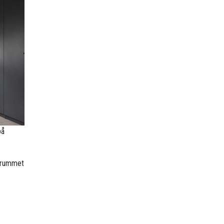
på
r rummet