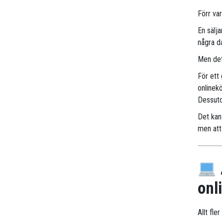
Förr va
En sälj
några d
Men det
För ett
onlinek
Dessuto
Det kan 
men att 
onl
Allt fle