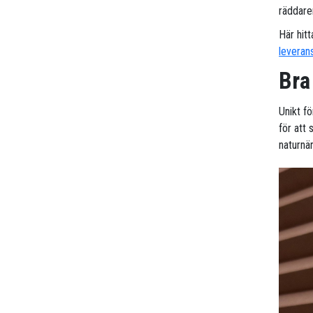
räddaren
Här hitt
leveran
Bra
Unikt f
för att
naturnär