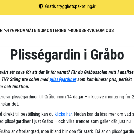
Gratis trygghetspaket ingår
ER
TYGPROV
MÄTNING
MONTERING
KUNDSERVICE
OM OSS
Plisségardin i Gråbo
vårt att sova för att det är för varmt? Får du Gråbossolen mitt i ansikte
på TV? Stäng ute solen med
plisségardiner
som kombinerar pris, perfekt
m och funktion.
vererar plisségardiner till Gråbo inom 14 dagar – inklusive montering för 
nskar det.
gå direkt till beställning kan du
klicka här
. Nedan kan du läsa mer om vad 
d plisségardiner i just Gråbo – och vilka trender som gäller där just nu.
Gråbo är efterlängtad, men ibland blir den för stark. Då är en plisségardin