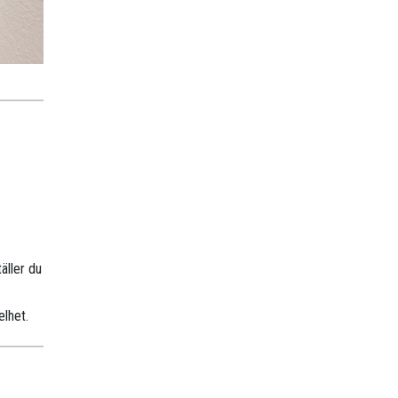
äller du
elhet.