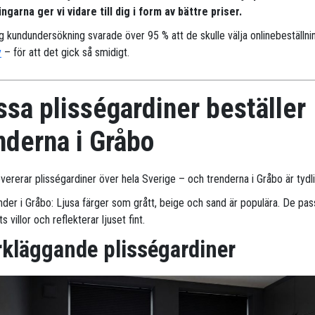
ngarna ger vi vidare till dig i form av bättre priser.
ig kundundersökning svarade över 95 % att de skulle välja onlinebeställni
y
– för att det gick så smidigt.
sa plisségardiner beställer
nderna i Gråbo
evererar plisségardiner över hela Sverige – och trenderna i Gråbo är tydli
nder i Gråbo: Ljusa färger som grått, beige och sand är populära. De pas
 villor och reflekterar ljuset fint.
kläggande plisségardiner