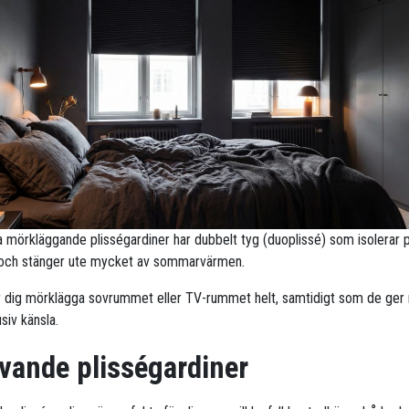
ra mörkläggande plisségardiner har dubbelt tyg (duoplissé) som isolerar 
 och stänger ute mycket av sommarvärmen.
r dig mörklägga sovrummet eller TV-rummet helt, samtidigt som de ge
siv känsla.
vande plisségardiner