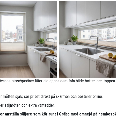
ävande plisségardiner låter dig öppna dem från både botten och toppen.
 måtten själv, ser priset direkt på skärmen och beställer online.
per säljmöten och extra väntetider.
pper anställa säljare som kör runt i Gråbo med omnejd på hembesö